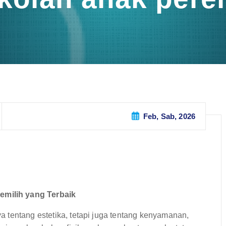
Feb, Sab, 2026
milih yang Terbaik
 tentang estetika, tetapi juga tentang kenyamanan,