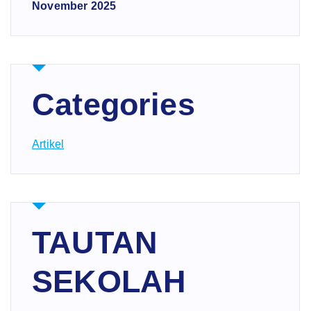
November 2025
Categories
Artikel
TAUTAN
SEKOLAH