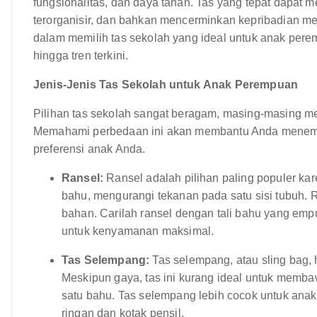
fungsionalitas, dan daya tahan. Tas yang tepat dapat 
terorganisir, dan bahkan mencerminkan kepribadian me
dalam memilih tas sekolah yang ideal untuk anak peremp
hingga tren terkini.
Jenis-Jenis Tas Sekolah untuk Anak Perempuan
Pilihan tas sekolah sangat beragam, masing-masing m
Memahami perbedaan ini akan membantu Anda menemu
preferensi anak Anda.
Ransel:
Ransel adalah pilihan paling populer kar
bahu, mengurangi tekanan pada satu sisi tubuh. 
bahan. Carilah ransel dengan tali bahu yang empu
untuk kenyamanan maksimal.
Tas Selempang:
Tas selempang, atau sling bag, h
Meskipun gaya, tas ini kurang ideal untuk memb
satu bahu. Tas selempang lebih cocok untuk ana
ringan dan kotak pensil.