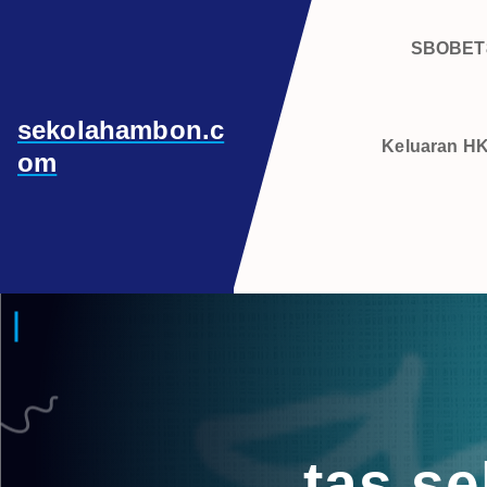
S
k
SBOBET
i
p
t
sekolahambon.c
Keluaran H
o
om
c
o
n
t
e
n
t
tas s