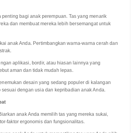
ga penting bagi anak perempuan. Tas yang menarik
ereka dan membuat mereka lebih bersemangat untuk
sukai anak Anda. Pertimbangkan warna-warna cerah dan
strak.
gan aplikasi, bordir, atau hiasan lainnya yang
sebut aman dan tidak mudah lepas.
k menemukan desain yang sedang populer di kalangan
p sesuai dengan usia dan kepribadian anak Anda.
pat
iarkan anak Anda memilih tas yang mereka sukai,
or-faktor ergonomis dan fungsionalitas.