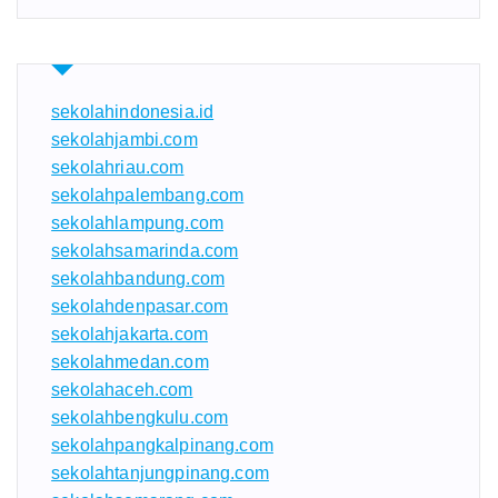
sekolahindonesia.id
sekolahjambi.com
sekolahriau.com
sekolahpalembang.com
sekolahlampung.com
sekolahsamarinda.com
sekolahbandung.com
sekolahdenpasar.com
sekolahjakarta.com
sekolahmedan.com
sekolahaceh.com
sekolahbengkulu.com
sekolahpangkalpinang.com
sekolahtanjungpinang.com