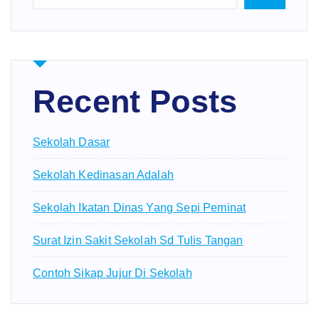
Recent Posts
Sekolah Dasar
Sekolah Kedinasan Adalah
Sekolah Ikatan Dinas Yang Sepi Peminat
Surat Izin Sakit Sekolah Sd Tulis Tangan
Contoh Sikap Jujur Di Sekolah