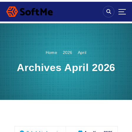
S
k
i
p
t
o
c
o
Home
2026
April
n
t
Archives April 2026
e
n
t