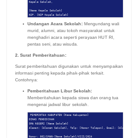
Kepala Sekolah,

[Nama Kepala Sekolah]

NIP. [NIP Kepala Sekolah]
Undangan Acara Sekolah:
Mengundang wali
murid, alumni, atau tokoh masyarakat untuk
menghadiri acara seperti perayaan HUT RI,
pentas seni, atau wisuda.
2. Surat Pemberitahuan:
Surat pemberitahuan digunakan untuk menyampaikan
informasi penting kepada pihak-pihak terkait.
Contohnya:
Pemberitahuan Libur Sekolah:
Memberitahukan kepada siswa dan orang tua
mengenai jadwal libur sekolah.
PEMERINTAH KABUPATEN [Nama Kabupaten]

DINAS PENDIDIKAN

SMA NEGERI [Nama Sekolah]

Alamat: [Alamat Sekolah], Telp: [Nomor Telepon], Email: [Alamat Email
Nomor: 002/SMAN-[Nama Sekolah]/VIII/2024
