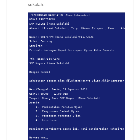
sekolah.
PEMERINTAH KABUPATEN [Nama Kabupaten]

DINAS PENDIDIKAN

SMP NEGERI [Nama Sekolah]

Alamat: [Alamat Sekolah], Telp: [Nomor Telepon], Email: [Alamat Email
Nomor: 001/SMPN-[Nama Sekolah]/VIII/2024

Sifat: Penting

Lampiran: -

Perihal: Undangan Rapat Persiapan Ujian Akhir Semester

Yth. Bapak/Ibu Guru

SMP Negeri [Nama Sekolah]

Dengan hormat,

Sehubungan dengan akan dilaksanakannya Ujian Akhir Semester Ganjil Ta
Hari/Tanggal: Senin, 21 Agustus 2024

Waktu: 09.00 - 12.00 WIB

Tempat: Ruang Guru SMP Negeri [Nama Sekolah]

Agenda:

    1.  Pembentukan Panitia Ujian

    2.  Penyusunan Jadwal Ujian

    3.  Penetapan Pengawas Ujian

    4.  Lain-lain

Mengingat pentingnya acara ini, kami mengharapkan kehadiran Bapak/Ibu
Hormat kami,
