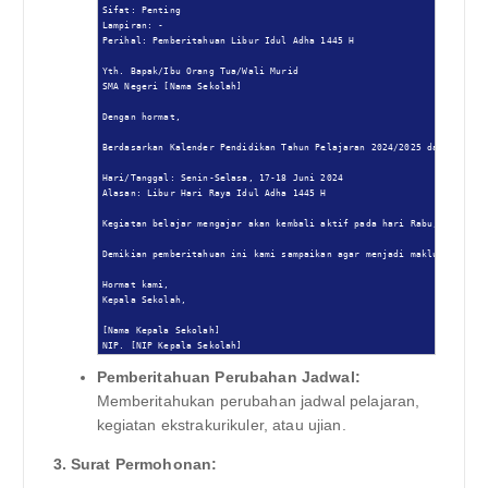
Sifat: Penting

Lampiran: -

Perihal: Pemberitahuan Libur Idul Adha 1445 H

Yth. Bapak/Ibu Orang Tua/Wali Murid

SMA Negeri [Nama Sekolah]

Dengan hormat,

Berdasarkan Kalender Pendidikan Tahun Pelajaran 2024/2025 dan Surat E
Hari/Tanggal: Senin-Selasa, 17-18 Juni 2024

Alasan: Libur Hari Raya Idul Adha 1445 H

Kegiatan belajar mengajar akan kembali aktif pada hari Rabu, 19 Juni 
Demikian pemberitahuan ini kami sampaikan agar menjadi maklum. Atas p
Hormat kami,

Kepala Sekolah,

[Nama Kepala Sekolah]

NIP. [NIP Kepala Sekolah]
Pemberitahuan Perubahan Jadwal:
Memberitahukan perubahan jadwal pelajaran,
kegiatan ekstrakurikuler, atau ujian.
3. Surat Permohonan: