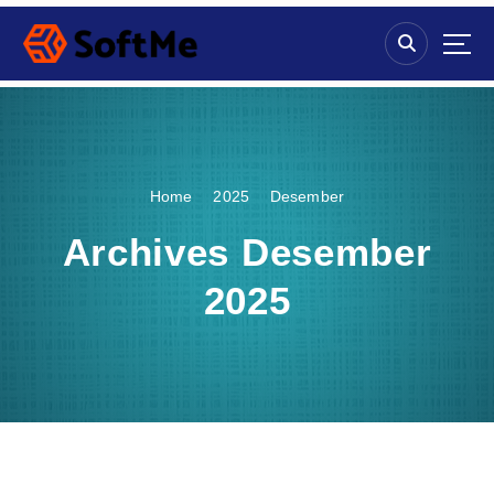
S
k
i
p
t
o
c
o
Home
2025
Desember
n
t
Archives Desember
e
n
2025
t