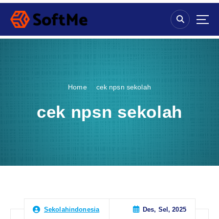
S
k
i
p
t
o
c
o
Home
cek npsn sekolah
n
t
cek npsn sekolah
e
n
t
Des, Sel, 2025
Sekolahindonesia