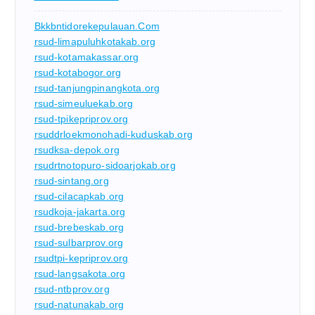
Bkkbntidorekepulauan.com
rsud-limapuluhkotakab.org
rsud-kotamakassar.org
rsud-kotabogor.org
rsud-tanjungpinangkota.org
rsud-simeuluekab.org
rsud-tpikepriprov.org
rsuddrloekmonohadi-kuduskab.org
rsudksa-depok.org
rsudrtnotopuro-sidoarjokab.org
rsud-sintang.org
rsud-cilacapkab.org
rsudkoja-jakarta.org
rsud-brebeskab.org
rsud-sulbarprov.org
rsudtpi-kepriprov.org
rsud-langsakota.org
rsud-ntbprov.org
rsud-natunakab.org