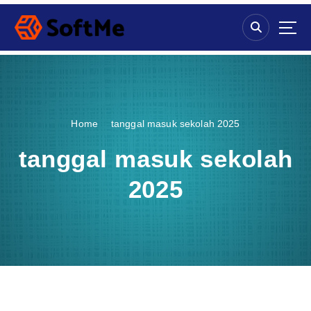
S
k
i
p
t
o
c
o
Home
tanggal masuk sekolah 2025
n
t
tanggal masuk sekolah
e
n
2025
t