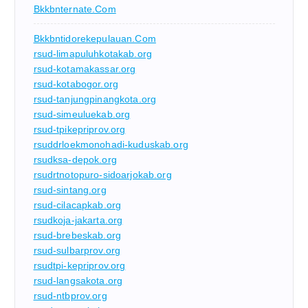
Bkkbnternate.com
Bkkbntidorekepulauan.com
rsud-limapuluhkotakab.org
rsud-kotamakassar.org
rsud-kotabogor.org
rsud-tanjungpinangkota.org
rsud-simeuluekab.org
rsud-tpikepriprov.org
rsuddrloekmonohadi-kuduskab.org
rsudksa-depok.org
rsudrtnotopuro-sidoarjokab.org
rsud-sintang.org
rsud-cilacapkab.org
rsudkoja-jakarta.org
rsud-brebeskab.org
rsud-sulbarprov.org
rsudtpi-kepriprov.org
rsud-langsakota.org
rsud-ntbprov.org