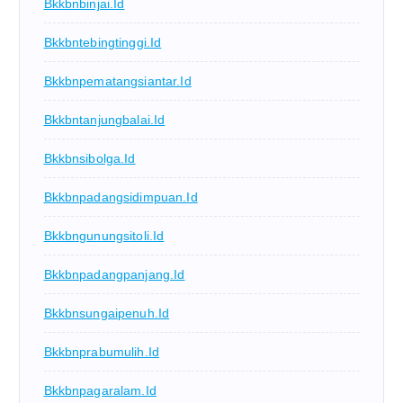
Bkkbnbinjai.id
Bkkbntebingtinggi.id
Bkkbnpematangsiantar.id
Bkkbntanjungbalai.id
Bkkbnsibolga.id
Bkkbnpadangsidimpuan.id
Bkkbngunungsitoli.id
Bkkbnpadangpanjang.id
Bkkbnsungaipenuh.id
Bkkbnprabumulih.id
Bkkbnpagaralam.id