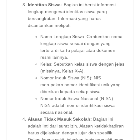
Identitas Siswa:
Bagian ini berisi informasi
lengkap mengenai identitas siswa yang
bersangkutan. Informasi yang harus
dicantumkan meliputi:
Nama Lengkap Siswa: Cantumkan nama
lengkap siswa sesuai dengan yang
tertera di kartu pelajar atau dokumen
resmi lainnya.
Kelas: Sebutkan kelas siswa dengan jelas
(misalnya, Kelas X-A).
Nomor Induk Siswa (NIS): NIS
merupakan nomor identifikasi unik yang
diberikan kepada setiap siswa.
Nomor Induk Siswa Nasional (NISN):
NISN adalah nomor identifikasi siswa
secara nasional.
Alasan Tidak Masuk Sekolah:
Bagian ini
adalah inti dari surat izin. Alasan ketidakhadiran
harus dijelaskan dengan jujur dan spesifik.
Dalam kasus sakit, jelaskan jenis penyakit yang