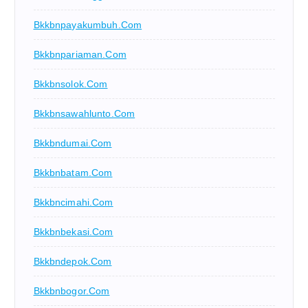
Bkkbnpayakumbuh.com
Bkkbnpariaman.com
Bkkbnsolok.com
Bkkbnsawahlunto.com
Bkkbndumai.com
Bkkbnbatam.com
Bkkbncimahi.com
Bkkbnbekasi.com
Bkkbndepok.com
Bkkbnbogor.com