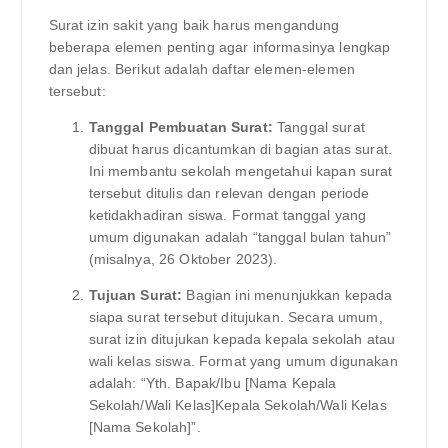
Surat izin sakit yang baik harus mengandung
beberapa elemen penting agar informasinya lengkap
dan jelas. Berikut adalah daftar elemen-elemen
tersebut:
Tanggal Pembuatan Surat:
Tanggal surat
dibuat harus dicantumkan di bagian atas surat.
Ini membantu sekolah mengetahui kapan surat
tersebut ditulis dan relevan dengan periode
ketidakhadiran siswa. Format tanggal yang
umum digunakan adalah “tanggal bulan tahun”
(misalnya, 26 Oktober 2023).
Tujuan Surat:
Bagian ini menunjukkan kepada
siapa surat tersebut ditujukan. Secara umum,
surat izin ditujukan kepada kepala sekolah atau
wali kelas siswa. Format yang umum digunakan
adalah: “Yth. Bapak/Ibu [Nama Kepala
Sekolah/Wali Kelas]Kepala Sekolah/Wali Kelas
[Nama Sekolah]”.