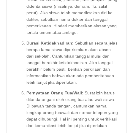
diderita siswa (misalnya, demam, flu, sakit
perut). Jika siswa telah memeriksakan diri ke
dokter, sebutkan nama dokter dan tanggal
pemeriksaan. Hindari memberikan alasan yang
terlalu umum atau ambigu.
Durasi Ketidakhadiran:
Sebutkan secara jelas
berapa lama siswa diperkirakan akan absen
dari sekolah. Cantumkan tanggal mulai dan
tanggal berakhir ketidakhadiran. Jika tanggal
berakhir belum pasti, berikan perkiraan dan
informasikan bahwa akan ada pemberitahuan
lebih lanjut jika diperlukan.
Pernyataan Orang Tua/Wali:
Surat izin harus
ditandatangani oleh orang tua atau wali siswa.
Di bawah tanda tangan, cantumkan nama
lengkap orang tua/wali dan nomor telepon yang
dapat dihubungi. Hal ini penting untuk verifikasi
dan komunikasi lebih lanjut jika diperlukan.