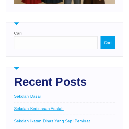
Cari
Cari
Recent Posts
Sekolah Dasar
Sekolah Kedinasan Adalah
Sekolah Ikatan Dinas Yang Sepi Peminat