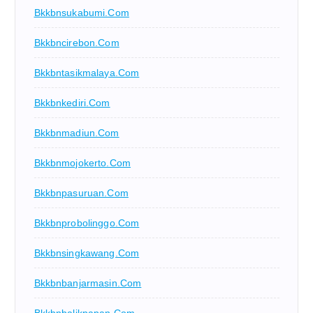
Bkkbnsukabumi.com
Bkkbncirebon.com
Bkkbntasikmalaya.com
Bkkbnkediri.com
Bkkbnmadiun.com
Bkkbnmojokerto.com
Bkkbnpasuruan.com
Bkkbnprobolinggo.com
Bkkbnsingkawang.com
Bkkbnbanjarmasin.com