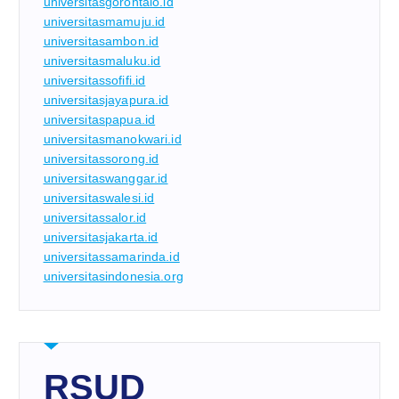
universitasgorontalo.id
universitasmamuju.id
universitasambon.id
universitasmaluku.id
universitassofifi.id
universitasjayapura.id
universitaspapua.id
universitasmanokwari.id
universitassorong.id
universitaswanggar.id
universitaswalesi.id
universitassalor.id
universitasjakarta.id
universitassamarinda.id
universitasindonesia.org
RSUD