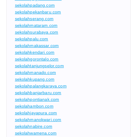
sekolahpadang.com
sekolahpekanbaru.com
sekolahserang.com
sekolahmataram.com
sekolahsurabaya.com
sekolahpalu.com
sekolahmakassar.com
sekolahkendari.com
sekolahgorontalo.com
sekolahtanjungselor.com
sekolahmanado.com
sekolahkupang.com
sekolahpalangkaraya.com
sekolahbanjarbaru.com
sekolahpontianak.com
sekolahambon.com
sekolahjayapura.com
sekolahmanokwari.com
sekolahnabire.com
sekolahwamena.com