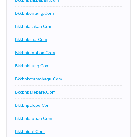
Bkkbnbalikpapan.com
Bkkbnbontang.com
Bkkbntarakan.com
Bkkbnbima.com
Bkkbntomohon.com
Bkkbnbitung.com
Bkkbnkotamobagu.com
Bkkbnparepare.com
Bkkbnpalopo.com
Bkkbnbaubau.com
Bkkbntual.com