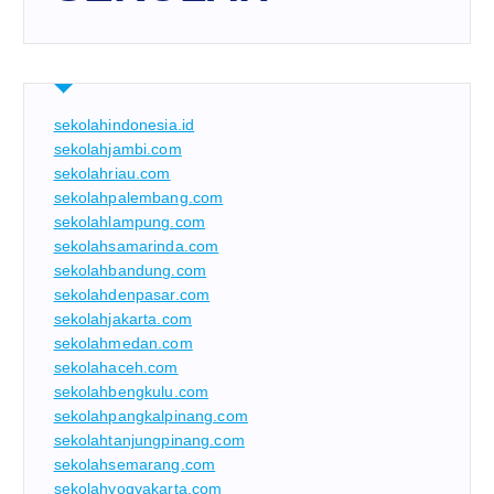
sekolahindonesia.id
sekolahjambi.com
sekolahriau.com
sekolahpalembang.com
sekolahlampung.com
sekolahsamarinda.com
sekolahbandung.com
sekolahdenpasar.com
sekolahjakarta.com
sekolahmedan.com
sekolahaceh.com
sekolahbengkulu.com
sekolahpangkalpinang.com
sekolahtanjungpinang.com
sekolahsemarang.com
sekolahyogyakarta.com