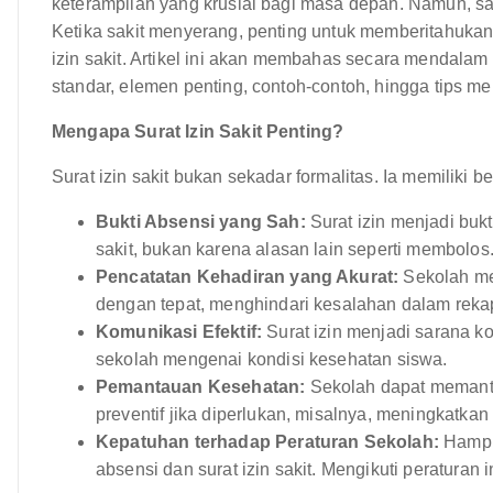
keterampilan yang krusial bagi masa depan. Namun, sak
Ketika sakit menyerang, penting untuk memberitahukan 
izin sakit. Artikel ini akan membahas secara mendalam t
standar, elemen penting, contoh-contoh, hingga tips m
Mengapa Surat Izin Sakit Penting?
Surat izin sakit bukan sekadar formalitas. Ia memiliki b
Bukti Absensi yang Sah:
Surat izin menjadi buk
sakit, bukan karena alasan lain seperti membolos
Pencatatan Kehadiran yang Akurat:
Sekolah me
dengan tepat, menghindari kesalahan dalam rekap
Komunikasi Efektif:
Surat izin menjadi sarana k
sekolah mengenai kondisi kesehatan siswa.
Pemantauan Kesehatan:
Sekolah dapat memanta
preventif jika diperlukan, misalnya, meningkatka
Kepatuhan terhadap Peraturan Sekolah:
Hampi
absensi dan surat izin sakit. Mengikuti peraturan i