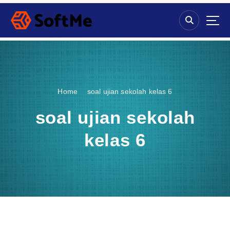
S
k
i
p
t
o
c
o
Home
soal ujian sekolah kelas 6
n
t
soal ujian sekolah
e
n
kelas 6
t