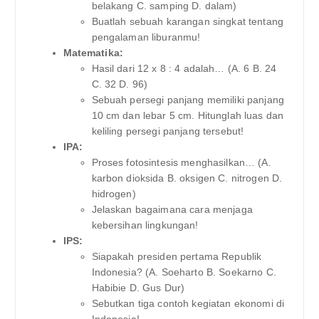
belakang C. samping D. dalam)
Buatlah sebuah karangan singkat tentang
pengalaman liburanmu!
Matematika:
Hasil dari 12 x 8 : 4 adalah… (A. 6 B. 24
C. 32 D. 96)
Sebuah persegi panjang memiliki panjang
10 cm dan lebar 5 cm. Hitunglah luas dan
keliling persegi panjang tersebut!
IPA:
Proses fotosintesis menghasilkan… (A.
karbon dioksida B. oksigen C. nitrogen D.
hidrogen)
Jelaskan bagaimana cara menjaga
kebersihan lingkungan!
IPS:
Siapakah presiden pertama Republik
Indonesia? (A. Soeharto B. Soekarno C.
Habibie D. Gus Dur)
Sebutkan tiga contoh kegiatan ekonomi di
Indonesia!