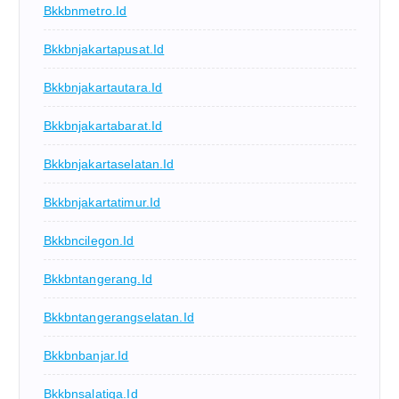
Bkkbnmetro.id
Bkkbnjakartapusat.id
Bkkbnjakartautara.id
Bkkbnjakartabarat.id
Bkkbnjakartaselatan.id
Bkkbnjakartatimur.id
Bkkbncilegon.id
Bkkbntangerang.id
Bkkbntangerangselatan.id
Bkkbnbanjar.id
Bkkbnsalatiga.id