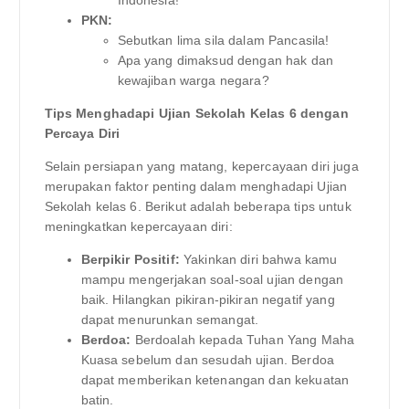
PKN:
Sebutkan lima sila dalam Pancasila!
Apa yang dimaksud dengan hak dan
kewajiban warga negara?
Tips Menghadapi Ujian Sekolah Kelas 6 dengan
Percaya Diri
Selain persiapan yang matang, kepercayaan diri juga
merupakan faktor penting dalam menghadapi Ujian
Sekolah kelas 6. Berikut adalah beberapa tips untuk
meningkatkan kepercayaan diri:
Berpikir Positif:
Yakinkan diri bahwa kamu
mampu mengerjakan soal-soal ujian dengan
baik. Hilangkan pikiran-pikiran negatif yang
dapat menurunkan semangat.
Berdoa:
Berdoalah kepada Tuhan Yang Maha
Kuasa sebelum dan sesudah ujian. Berdoa
dapat memberikan ketenangan dan kekuatan
batin.