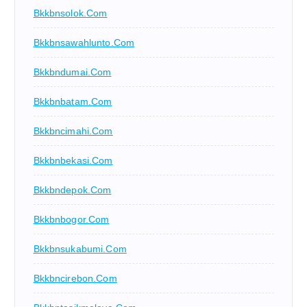
Bkkbnsolok.com
Bkkbnsawahlunto.com
Bkkbndumai.com
Bkkbnbatam.com
Bkkbncimahi.com
Bkkbnbekasi.com
Bkkbndepok.com
Bkkbnbogor.com
Bkkbnsukabumi.com
Bkkbncirebon.com