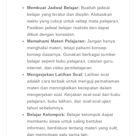
Membuat Jadwal Belajar:
Buatlah jadwal
belajar yang teratur dan disiplin. Alokasikan
waktu yang cukup untuk setiap mata pelajaran.
Pastikan jadwal belajar realistis dan dapat
diikuti dengan konsisten.
Memahami Materi Pelajaran:
Jangan hanya
menghafal materi, tetapi pahami konsep-
konsep dasarnya. Gunakan berbagai sumber
belajar seperti buku pelajaran, catatan guru,
internet, dan video pembelajaran.
Mengerjakan Latihan Soal:
Latihan soal
adalah cara terbaik untuk menguji pemahaman
materi dan meningkatkan kecepatan dalam
mengerjakan soal. Kerjakan soal-soal dari buku
pelajaran, buku latihan, dan soal-soal ujian
tahun sebelumnya.
Belajar Kelompok:
Belajar kelompok dapat
membantu siswa untuk saling bertukar
informasi, berdiskusi tentang materi yang sulit,
dan memotivasi satu sama lain.