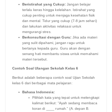
Beristirahat yang Cukup:
Jangan belajar
terlalu keras hingga kelelahan. Istirahat yang
cukup penting untuk menjaga kesehatan fisik
dan mental. Tidur yang cukup (7-8 jam sehari)
dan lakukan aktivitas relaksasi untuk
mengurangi stres.
Berkonsultasi dengan Guru:
Jika ada materi
yang sulit dipahami, jangan ragu untuk
bertanya kepada guru. Guru akan dengan
senang hati membantu siswa untuk memahami
materi tersebut.
Contoh Soal Ulangan Sekolah Kelas 6
Berikut adalah beberapa contoh soal Ujian Sekolah
kelas 6 dari berbagai mata pelajaran:
Bahasa Indonesia:
Pilihlah kata yang tepat untuk melengkapi
kalimat berikut: “Ayah sedang membaca
koran di ____ rumah.” (A. depan B.