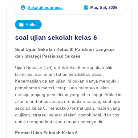
Mar, Sel, 2026
Sekolahindonesia
Artikel
soal ujian sekolah kelas 6
Soal Ujian Sekolah Kelas 6: Panduan Lengkap
dan Strategi Persiapan Sukses
Ujian Sekolah (US) untuk kelas 6 merupakan titik
kulminasi dari enam tahun pendidikan dasar.
Keberhasilan dalam ujian ini bukan hanya mengukur
pemahaman materi, tetapi juga membuka jalan
menuju jenjang pendidikan yang lebih tinggi. Artikel ini
akan membahas secara mendalam tentang soal ujian
sekolah kelas 6, mencakup format ujian, materi yang
diujikan, strategi belajar efektif, contoh soal, dan tips
untuk menghadapi ujian dengan percaya diri.
Format Ujian Sekolah Kelas 6