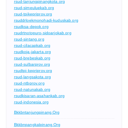
rsud-tanjungpinangkota.org
rsud-simeuluekab.org
rsud-tpikepriprov.org
rsuddrloekmonohadi-kuduskab.org
rsudksa-depok.org
rsudrtnotopuro-sidoarjokab.org
rsud-sintang.org
rsud-cilacapkab.org
rsudkoja-jakarta.org
rsud-brebeskab.org
rsud-sulbarprov.org
rsudtpi-kepriprov.org
rsud-langsakota.org
rsud-ntbprov.org
rsud-natunakab.org
rsudkisaran-asahankab.org
rsud-indonesia.org
Bkkbntanjungpinang.org
Bkkbnpangkalpinang.org