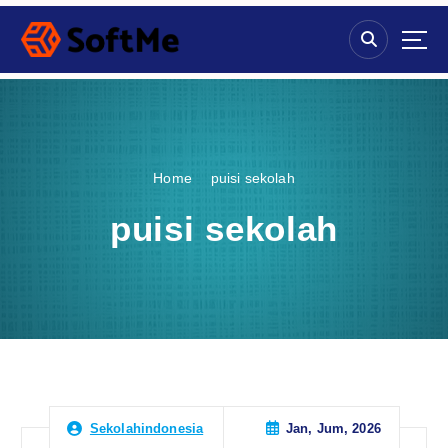
S
k
i
p
t
o
c
o
Home
puisi sekolah
n
t
puisi sekolah
e
n
t
Jan, Jum, 2026
Sekolahindonesia