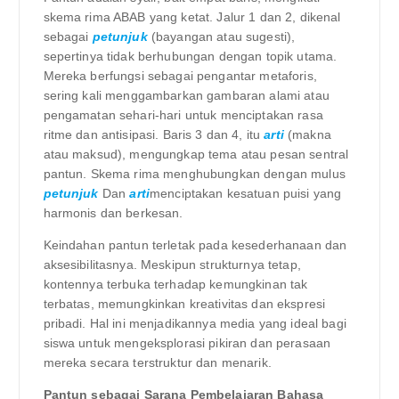
skema rima ABAB yang ketat. Jalur 1 dan 2, dikenal
sebagai
petunjuk
(bayangan atau sugesti),
sepertinya tidak berhubungan dengan topik utama.
Mereka berfungsi sebagai pengantar metaforis,
sering kali menggambarkan gambaran alami atau
pengamatan sehari-hari untuk menciptakan rasa
ritme dan antisipasi. Baris 3 dan 4, itu
arti
(makna
atau maksud), mengungkap tema atau pesan sentral
pantun. Skema rima menghubungkan dengan mulus
petunjuk
Dan
arti
menciptakan kesatuan puisi yang
harmonis dan berkesan.
Keindahan pantun terletak pada kesederhanaan dan
aksesibilitasnya. Meskipun strukturnya tetap,
kontennya terbuka terhadap kemungkinan tak
terbatas, memungkinkan kreativitas dan ekspresi
pribadi. Hal ini menjadikannya media yang ideal bagi
siswa untuk mengeksplorasi pikiran dan perasaan
mereka secara terstruktur dan menarik.
Pantun sebagai Sarana Pembelajaran Bahasa