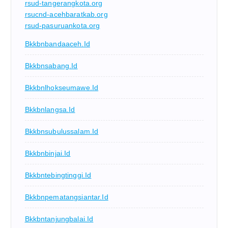
rsud-tangerangkota.org
rsucnd-acehbaratkab.org
rsud-pasuruankota.org
Bkkbnbandaaceh.id
Bkkbnsabang.id
Bkkbnlhokseumawe.id
Bkkbnlangsa.id
Bkkbnsubulussalam.id
Bkkbnbinjai.id
Bkkbntebingtinggi.id
Bkkbnpematangsiantar.id
Bkkbntanjungbalai.id