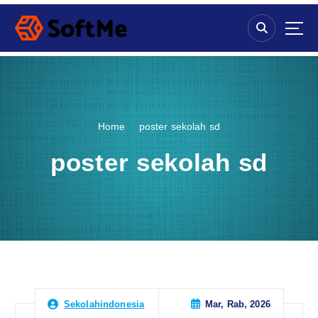
S
k
i
p
t
o
c
o
Home
poster sekolah sd
n
t
poster sekolah sd
e
n
t
Mar, Rab, 2026
Sekolahindonesia