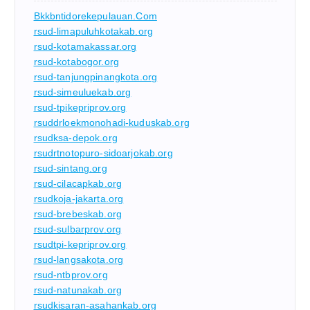
Bkkbntidorekepulauan.com
rsud-limapuluhkotakab.org
rsud-kotamakassar.org
rsud-kotabogor.org
rsud-tanjungpinangkota.org
rsud-simeuluekab.org
rsud-tpikepriprov.org
rsuddrloekmonohadi-kuduskab.org
rsudksa-depok.org
rsudrtnotopuro-sidoarjokab.org
rsud-sintang.org
rsud-cilacapkab.org
rsudkoja-jakarta.org
rsud-brebeskab.org
rsud-sulbarprov.org
rsudtpi-kepriprov.org
rsud-langsakota.org
rsud-ntbprov.org
rsud-natunakab.org
rsudkisaran-asahankab.org