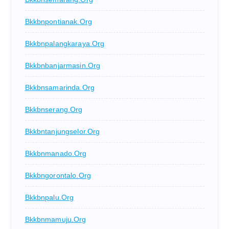
Bkkbnpontianak.org
Bkkbnpalangkaraya.org
Bkkbnbanjarmasin.org
Bkkbnsamarinda.org
Bkkbnserang.org
Bkkbntanjungselor.org
Bkkbnmanado.org
Bkkbngorontalo.org
Bkkbnpalu.org
Bkkbnmamuju.org