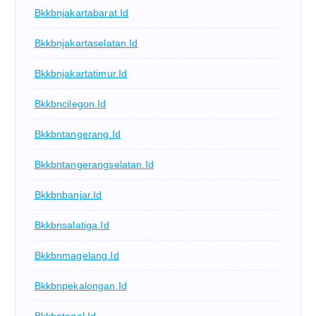
Bkkbnjakartabarat.id
Bkkbnjakartaselatan.id
Bkkbnjakartatimur.id
Bkkbncilegon.id
Bkkbntangerang.id
Bkkbntangerangselatan.id
Bkkbnbanjar.id
Bkkbnsalatiga.id
Bkkbnmagelang.id
Bkkbnpekalongan.id
Bkkbntegal.id