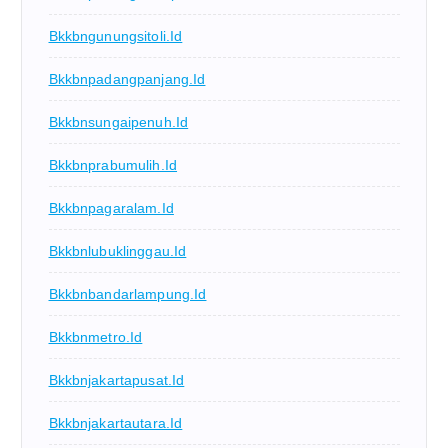
Bkkbngunungsitoli.id
Bkkbnpadangpanjang.id
Bkkbnsungaipenuh.id
Bkkbnprabumulih.id
Bkkbnpagaralam.id
Bkkbnlubuklinggau.id
Bkkbnbandarlampung.id
Bkkbnmetro.id
Bkkbnjakartapusat.id
Bkkbnjakartautara.id