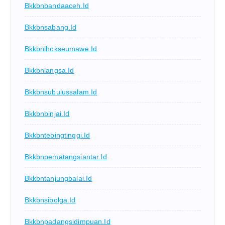
Bkkbnbandaaceh.id
Bkkbnsabang.id
Bkkbnlhokseumawe.id
Bkkbnlangsa.id
Bkkbnsubulussalam.id
Bkkbnbinjai.id
Bkkbntebingtinggi.id
Bkkbnpematangsiantar.id
Bkkbntanjungbalai.id
Bkkbnsibolga.id
Bkkbnpadangsidimpuan.id