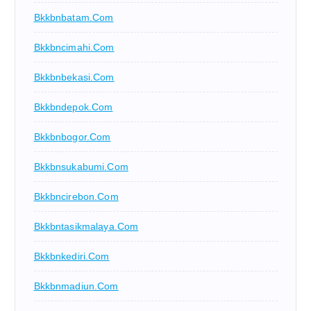
Bkkbnbatam.com
Bkkbncimahi.com
Bkkbnbekasi.com
Bkkbndepok.com
Bkkbnbogor.com
Bkkbnsukabumi.com
Bkkbncirebon.com
Bkkbntasikmalaya.com
Bkkbnkediri.com
Bkkbnmadiun.com