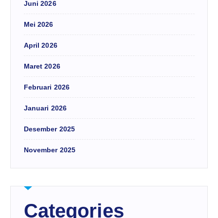
Juni 2026
Mei 2026
April 2026
Maret 2026
Februari 2026
Januari 2026
Desember 2025
November 2025
Categories