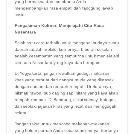
yang bermakna dan membantu Anda
mengembangkan rasa empati dan tanggung jawab
sosial.
Pengalaman Kuliner: Menjelajahi Cita Rasa
Nusantara
Salah satu cara terbaik untuk mengenal budaya suatu
daerah adalah melalui kulinernya. Liburan sekolah
adalah kesempatan yang sempurna untuk menjelajahi
cita rasa Nusantara yang kaya dan beragam.
Di Yogyakarta, jangan lewatkan gudeg, makanan
khas yang terbuat dari nangka muda yang dimasak
dengan santan dan rempah-rempah. Di Surabaya,
nikmati rawon, sup daging sapi hitam yang kaya akan
rempah-rempah. Di Bandung, cicipi siomay, batagor,
dan seblak, jajanan khas yang lezat dan menggugah
selera.
Jangan takut untuk mencoba makanan-makanan
yang belum pernah Anda coba sebelumnya. Bertanya