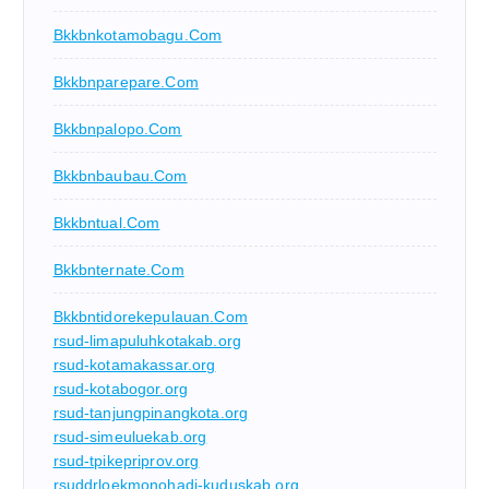
Bkkbnkotamobagu.com
Bkkbnparepare.com
Bkkbnpalopo.com
Bkkbnbaubau.com
Bkkbntual.com
Bkkbnternate.com
Bkkbntidorekepulauan.com
rsud-limapuluhkotakab.org
rsud-kotamakassar.org
rsud-kotabogor.org
rsud-tanjungpinangkota.org
rsud-simeuluekab.org
rsud-tpikepriprov.org
rsuddrloekmonohadi-kuduskab.org