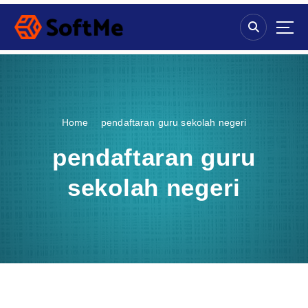
S
k
i
p
t
o
c
o
Home
pendaftaran guru sekolah negeri
n
t
pendaftaran guru
e
n
sekolah negeri
t