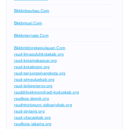
Bkkbnbaubau.com
Bkkbntual.com
Bkkbnternate.com
Bkkbntidorekepulauan.com
rsud-limapuluhkotakab.org
rsud-kotamakassar.org
rsud-kotabogor.org
rsud-tanjungpinangkota.org
rsud-simeuluekab.org
rsud-tpikepriprov.org
rsuddrloekmonohadi-kuduskab.org
rsudksa-depok.org
rsudrtnotopuro-sidoarjokab.org
rsud-sintang.org
rsud-cilacapkab.org
rsudkoja-jakarta.org