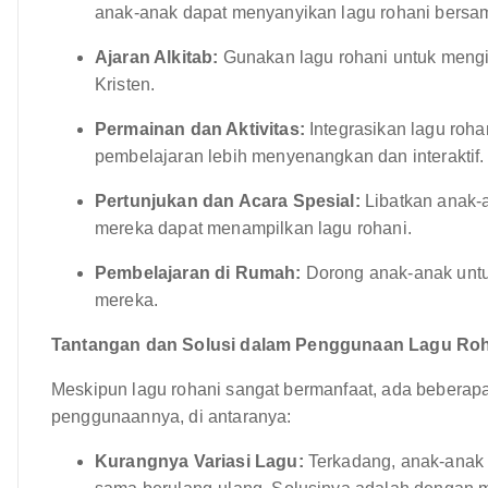
anak-anak dapat menyanyikan lagu rohani bersa
Ajaran Alkitab:
Gunakan lagu rohani untuk mengilu
Kristen.
Permainan dan Aktivitas:
Integrasikan lagu roha
pembelajaran lebih menyenangkan dan interaktif.
Pertunjukan dan Acara Spesial:
Libatkan anak-a
mereka dapat menampilkan lagu rohani.
Pembelajaran di Rumah:
Dorong anak-anak untu
mereka.
Tantangan dan Solusi dalam Penggunaan Lagu Ro
Meskipun lagu rohani sangat bermanfaat, ada beberap
penggunaannya, di antaranya:
Kurangnya Variasi Lagu:
Terkadang, anak-anak 