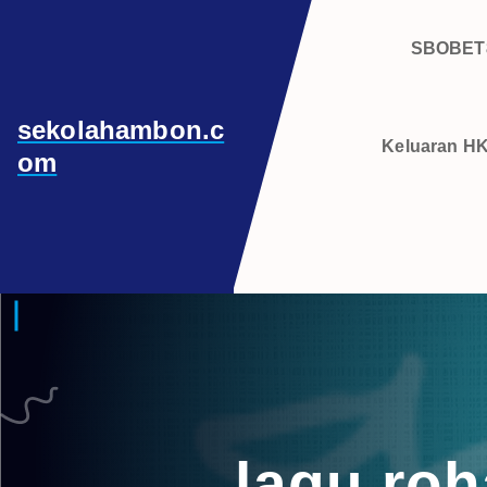
S
k
SBOBET
i
p
t
sekolahambon.c
Keluaran H
o
om
c
o
n
t
e
n
t
lagu ro