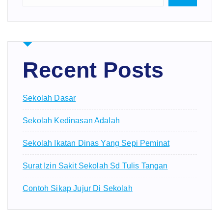
Recent Posts
Sekolah Dasar
Sekolah Kedinasan Adalah
Sekolah Ikatan Dinas Yang Sepi Peminat
Surat Izin Sakit Sekolah Sd Tulis Tangan
Contoh Sikap Jujur Di Sekolah