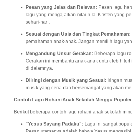
Pesan yang Jelas dan Relevan:
Pesan lagu haru
lagu yang mengajarkan nilai-nilai Kristen yang
sehari-hari.
Sesuai dengan Usia dan Tingkat Pemahaman:
pemahaman anak-anak. Jangan memilih lagu yang t
Mengandung Unsur Gerakan:
Beberapa lagu ro
Gerakan ini membantu anak-anak untuk lebih ter
di dalamnya.
Diiringi dengan Musik yang Sesuai:
Iringan mus
musik yang ceria dan bersemangat yang akan mem
Contoh Lagu Rohani Anak Sekolah Minggu Populer 
Berikut beberapa contoh lagu rohani anak sekolah ming
“Yesus Sayang Padaku”:
Lagu ini sangat popul
Pesan utamanya adalah bahwa Yesus mengasihi 