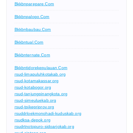
Bkkbnparepare.com
Bkkbnpalopo.com
Bkkbnbaubau.com
Bkkbntual.com
Bkkbnternate.com
Bkkbntidorekepulauan.com
rsud-limapuluhkotakab.org
rsud-kotamakassar.org
rsud-kotabogor.org
rsud-tanjungpinangkota.org
rsud-simeuluekab.org
rsud-tpikepriprov.org
rsuddrloekmonohadi-kuduskab.org
rsudksa-depok.org
rsudrtnotopuro-sidoarjokab.org
rsud-sintang.org