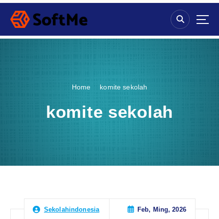
S
k
i
p
t
o
c
o
Home
komite sekolah
n
t
komite sekolah
e
n
t
Feb, Ming, 2026
Sekolahindonesia