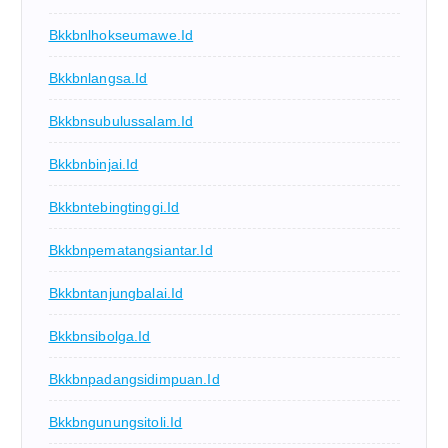
Bkkbnlhokseumawe.id
Bkkbnlangsa.id
Bkkbnsubulussalam.id
Bkkbnbinjai.id
Bkkbntebingtinggi.id
Bkkbnpematangsiantar.id
Bkkbntanjungbalai.id
Bkkbnsibolga.id
Bkkbnpadangsidimpuan.id
Bkkbngunungsitoli.id