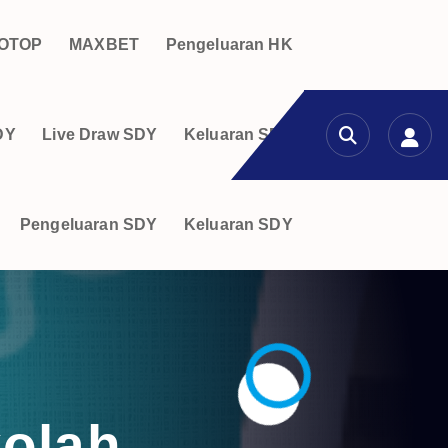
OTOP
MAXBET
Pengeluaran HK
DY
Live Draw SDY
Keluaran SDY
Pengeluaran SDY
Keluaran SDY
kolah