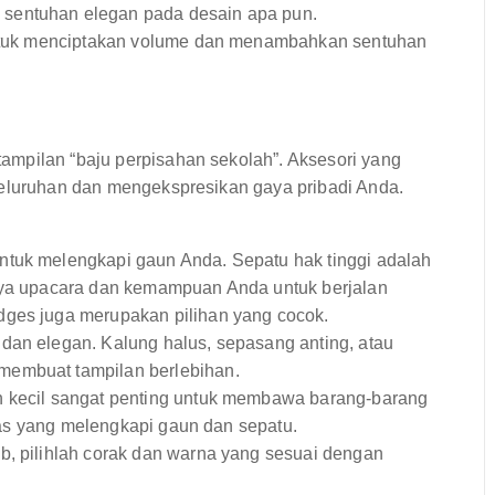
sentuhan elegan pada desain apa pun.
untuk menciptakan volume dan menambahkan sentuhan
ampilan “baju perpisahan sekolah”. Aksesori yang
seluruhan dan mengekspresikan gaya pribadi Anda.
ntuk melengkapi gaun Anda. Sepatu hak tinggi adalah
anya upacara dan kemampuan Anda untuk berjalan
dges juga merupakan pilihan yang cocok.
dan elegan. Kalung halus, sepasang anting, atau
membuat tampilan berlebihan.
h kecil sangat penting untuk membawa barang-barang
h tas yang melengkapi gaun dan sepatu.
b, pilihlah corak dan warna yang sesuai dengan