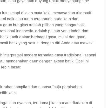
ajaan, atau gaya putri duyung untuk menyanjung tipe
utut tetapi di atas mata kaki, menawarkan alternatif
ni naik atau turun tergantung pada kain dan
tau gaun bungkus adalah pilihan yang sangat baik.
radisional Indonesia, adalah pilihan yang indah dan
batik hadir dalam berbagai gaya, mulai dari gaun
motif batik yang sesuai dengan diri Anda atau mewakili
 interpretasi modern terhadap gaya tradisional, seperti
u mengenakan gaun dengan aksen batik. Opsi ini
lebih besar.
luruhan tampilan dan nuansa “baju perpisahan
ilih kain:
ngat dan nyaman, terutama jika upacara diadakan di