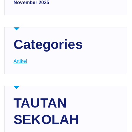
November 2025
Categories
Artikel
TAUTAN
SEKOLAH