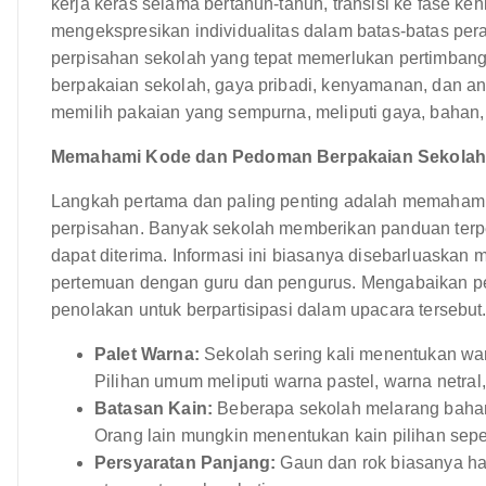
kerja keras selama bertahun-tahun, transisi ke fase ke
mengekspresikan individualitas dalam batas-batas per
perpisahan sekolah yang tepat memerlukan pertimbanga
berpakaian sekolah, gaya pribadi, kenyamanan, dan a
memilih pakaian yang sempurna, meliputi gaya, bahan, ak
Memahami Kode dan Pedoman Berpakaian Sekola
Langkah pertama dan paling penting adalah memahami
perpisahan. Banyak sekolah memberikan panduan terp
dapat diterima. Informasi ini biasanya disebarluaska
pertemuan dengan guru dan pengurus. Mengabaikan p
penolakan untuk berpartisipasi dalam upacara tersebut.
Palet Warna:
Sekolah sering kali menentukan war
Pilihan umum meliputi warna pastel, warna netral
Batasan Kain:
Beberapa sekolah melarang bahan te
Orang lain mungkin menentukan kain pilihan seperti
Persyaratan Panjang:
Gaun dan rok biasanya har