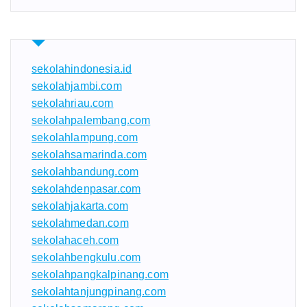
sekolahindonesia.id
sekolahjambi.com
sekolahriau.com
sekolahpalembang.com
sekolahlampung.com
sekolahsamarinda.com
sekolahbandung.com
sekolahdenpasar.com
sekolahjakarta.com
sekolahmedan.com
sekolahaceh.com
sekolahbengkulu.com
sekolahpangkalpinang.com
sekolahtanjungpinang.com