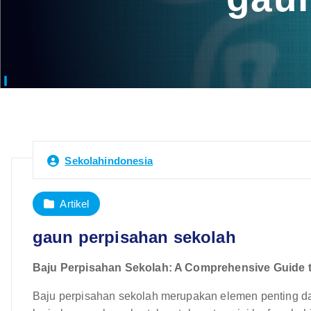
Sekolahindonesia
Artikel
gaun perpisahan sekolah
Baju Perpisahan Sekolah: A Comprehensive Guide to
Baju perpisahan sekolah merupakan elemen penting da