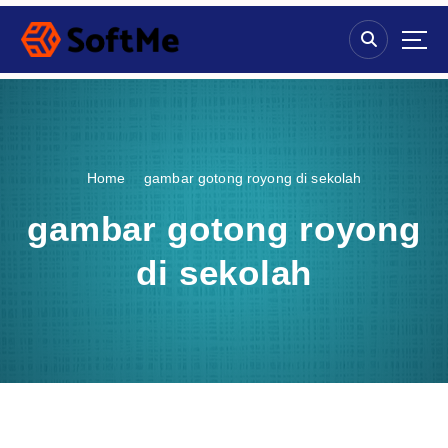
S
k
i
p
t
o
c
o
Home
gambar gotong royong di sekolah
n
t
gambar gotong royong
e
n
di sekolah
t