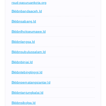
rsud-pasuruankota.org
Bkkbnbandaaceh.id
Bkkbnsabang.id
Bkkbnlhokseumawe.id
Bkkbnlangsa.id
Bkkbnsubulussalam.id
Bkkbnbinjai.id
Bkkbntebingtinggi.id
Bkkbnpematangsiantar.id
Bkkbntanjungbalai.id
Bkkbnsibolga.id