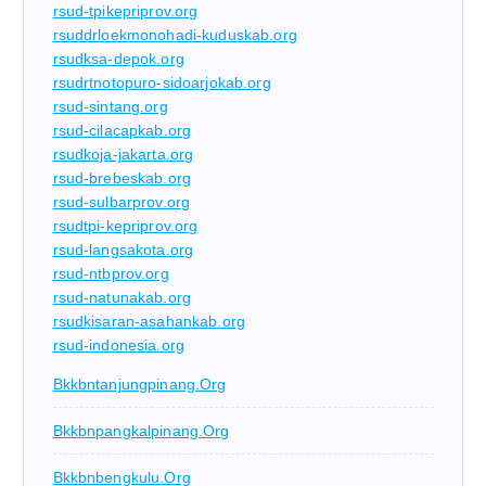
rsud-tpikepriprov.org
rsuddrloekmonohadi-kuduskab.org
rsudksa-depok.org
rsudrtnotopuro-sidoarjokab.org
rsud-sintang.org
rsud-cilacapkab.org
rsudkoja-jakarta.org
rsud-brebeskab.org
rsud-sulbarprov.org
rsudtpi-kepriprov.org
rsud-langsakota.org
rsud-ntbprov.org
rsud-natunakab.org
rsudkisaran-asahankab.org
rsud-indonesia.org
Bkkbntanjungpinang.org
Bkkbnpangkalpinang.org
Bkkbnbengkulu.org