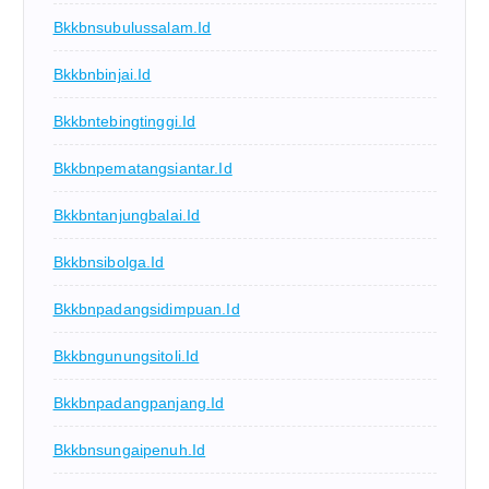
Bkkbnsubulussalam.id
Bkkbnbinjai.id
Bkkbntebingtinggi.id
Bkkbnpematangsiantar.id
Bkkbntanjungbalai.id
Bkkbnsibolga.id
Bkkbnpadangsidimpuan.id
Bkkbngunungsitoli.id
Bkkbnpadangpanjang.id
Bkkbnsungaipenuh.id