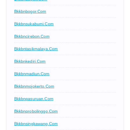
Bkkbnbogor.com
Bkkbnsukabumi.com
Bkkbncirebon.com
Bkkbntasikmalaya.com
Bkkbnkediri.com
Bkkbnmadiun.com
Bkkbnmojokerto.com
Bkkbnpasuruan.com
Bkkbnprobolinggo.com
Bkkbnsingkawang.com