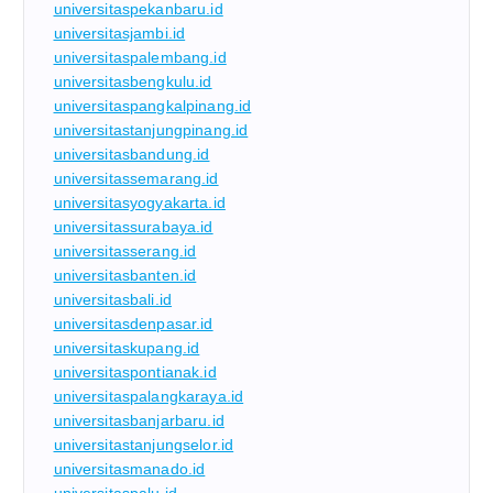
universitaspekanbaru.id
universitasjambi.id
universitaspalembang.id
universitasbengkulu.id
universitaspangkalpinang.id
universitastanjungpinang.id
universitasbandung.id
universitassemarang.id
universitasyogyakarta.id
universitassurabaya.id
universitasserang.id
universitasbanten.id
universitasbali.id
universitasdenpasar.id
universitaskupang.id
universitaspontianak.id
universitaspalangkaraya.id
universitasbanjarbaru.id
universitastanjungselor.id
universitasmanado.id