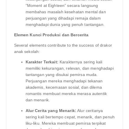
“Moment at Eighteen” secara langsung
membahas masalah kesehatan mental dan
perjuangan yang dihadapi remaja dalam
menghadapi dunia yang penuh tantangan.
Elemen Kunci Produksi dan Bercerita
Several elements contribute to the success of drakor
anak sekolah:
Karakter Terkait:
Karakternya sering kali
memiliki kekurangan, relevan, dan menghadapi
tantangan yang disukai pemirsa muda.
Perjuangan mereka menghadapi tekanan
akademis, kecemasan sosial, dan dilema
romantis membuat mereka merasa autentik
dan menarik.
Alur Cerita yang Menarik:
Alur ceritanya
sering kali bertempo cepat, menarik, dan penuh
liku-liku. Mereka membuat pemirsa terpikat