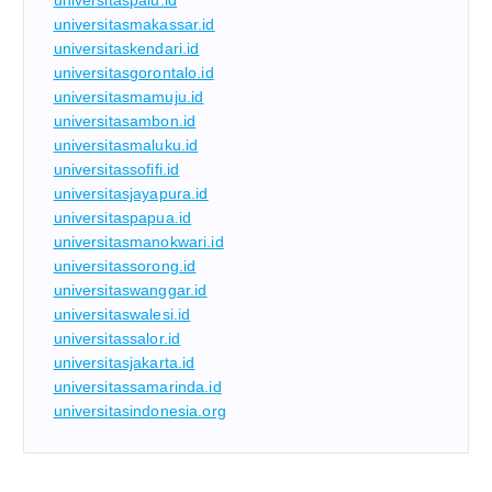
universitaspalu.id
universitasmakassar.id
universitaskendari.id
universitasgorontalo.id
universitasmamuju.id
universitasambon.id
universitasmaluku.id
universitassofifi.id
universitasjayapura.id
universitaspapua.id
universitasmanokwari.id
universitassorong.id
universitaswanggar.id
universitaswalesi.id
universitassalor.id
universitasjakarta.id
universitassamarinda.id
universitasindonesia.org