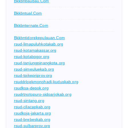
Bkkbnbaubau.com
Bkkbntual.com
Bkkbnternate.com
Bkkbntidorekepulauan.com
rsud-limapuluhkotakab.org
rsud-kotamakassar.org
rsud-kotabogor.org
rsud-tanjungpinangkota.org
rsud-simeuluekab.org
rsud-tpikepriprov.org
rsuddrloekmonohadi-kuduskab.org
rsudksa-depok.org
rsudrtnotopuro-sidoarjokab.org
rsud-sintang.org
rsud-cilacapkab.org
rsudkoja-jakarta.org
rsud-brebeskab.org
rsud-sulbarprov.org