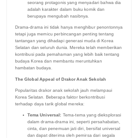
seorang protagonis yang menyadari bahwa dia
adalah karakter dalam buku komik dan
berupaya mengubah nasibnya.
Drama-drama ini tidak hanya menghibur penontonnya
tetapi juga memicu perbincangan penting tentang
tantangan yang dihadapi generasi muda di Korea
Selatan dan seluruh dunia. Mereka telah memberikan
kontribusi pada pemahaman yang lebih baik tentang
budaya Korea dan membantu meruntuhkan
hambatan budaya.
The Global Appeal of Drakor Anak Sekolah
Popularitas drakor anak sekolah jauh melampaui
Korea Selatan. Beberapa faktor berkontribusi
terhadap daya tarik global mereka:
Tema Universal:
Tema-tema yang dieksplorasi
dalam drama-drama ini, seperti persahabatan,
cinta, dan penemuan jati diri, bersifat universal
dan dapat diterima oleh pemirsa dari segala