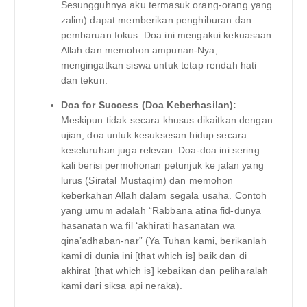
Sesungguhnya aku termasuk orang-orang yang
zalim) dapat memberikan penghiburan dan
pembaruan fokus. Doa ini mengakui kekuasaan
Allah dan memohon ampunan-Nya,
mengingatkan siswa untuk tetap rendah hati
dan tekun.
Doa for Success (Doa Keberhasilan):
Meskipun tidak secara khusus dikaitkan dengan
ujian, doa untuk kesuksesan hidup secara
keseluruhan juga relevan. Doa-doa ini sering
kali berisi permohonan petunjuk ke jalan yang
lurus (Siratal Mustaqim) dan memohon
keberkahan Allah dalam segala usaha. Contoh
yang umum adalah “Rabbana atina fid-dunya
hasanatan wa fil ‘akhirati hasanatan wa
qina’adhaban-nar” (Ya Tuhan kami, berikanlah
kami di dunia ini [that which is] baik dan di
akhirat [that which is] kebaikan dan peliharalah
kami dari siksa api neraka).