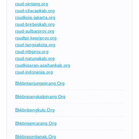
rsud-sintang.org
rsud-cilacapkab.org
rsudkoja-jakarta.org
rsud-brebeskab.org
rsud-sulbarprov.org
rsudtpi-kepriprov.org
rsud-langsakota.org
rsud-ntbprov.org
rsud-natunakab.org
rsudkisaran-asahankab.org
rsud-indonesia.org
Bkkbntanjungpinang.org
Bkkbnpangkalpinang.org
Bkkbnbengkulu.org
Bkkbnsemarang.org
Bkkbnpontianak.org