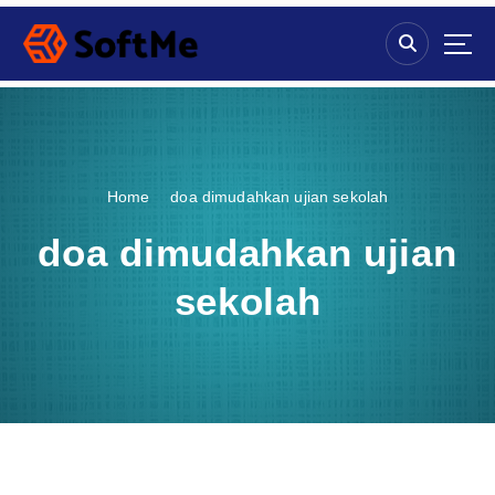
S
k
i
p
t
o
c
o
Home
doa dimudahkan ujian sekolah
n
t
doa dimudahkan ujian
e
n
sekolah
t