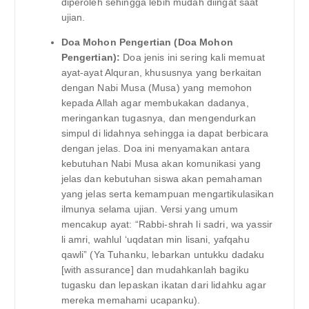
diperoleh sehingga lebih mudah diingat saat
ujian.
Doa Mohon Pengertian (Doa Mohon
Pengertian):
Doa jenis ini sering kali memuat
ayat-ayat Alquran, khususnya yang berkaitan
dengan Nabi Musa (Musa) yang memohon
kepada Allah agar membukakan dadanya,
meringankan tugasnya, dan mengendurkan
simpul di lidahnya sehingga ia dapat berbicara
dengan jelas. Doa ini menyamakan antara
kebutuhan Nabi Musa akan komunikasi yang
jelas dan kebutuhan siswa akan pemahaman
yang jelas serta kemampuan mengartikulasikan
ilmunya selama ujian. Versi yang umum
mencakup ayat: “Rabbi-shrah li sadri, wa yassir
li amri, wahlul ‘uqdatan min lisani, yafqahu
qawli” (Ya Tuhanku, lebarkan untukku dadaku
[with assurance] dan mudahkanlah bagiku
tugasku dan lepaskan ikatan dari lidahku agar
mereka memahami ucapanku).