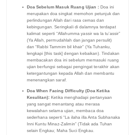
Doa Sebelum Masuk Ruang Ujian :
Doa ini
merupakan doa singkat memohon petunjuk dan
perlindungan Allah dari rasa cemas dan
kebingungan. Seringkali di dalamnya terdapat
kalimat seperti “Allahumma yassir wa la tu’assir”
(Ya Allah, permudahlah dan jangan persulit)
dan “Rabbi Tammim bil khair” (Ya Tuhanku,
lengkapi [this task] dengan kebaikan). Tindakan
membacakan doa ini sebelum memasuki ruang
ujian berfungsi sebagai pengingat terakhir akan
ketergantungan kepada Allah dan membantu
menenangkan saraf.
Doa When Facing Difficulty (Doa Ketika
Kesulitan):
Ketika menghadapi pertanyaan
yang sangat menantang atau merasa
kewalahan selama ujian, membaca doa
sederhana seperti “La ilaha illa Anta Subhanaka
Inni Kuntu Minaz-Zalimin” (Tidak ada Tuhan
selain Engkau; Maha Suci Engkau.