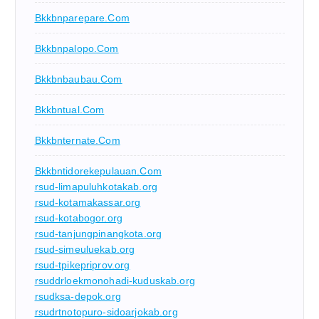
Bkkbnparepare.com
Bkkbnpalopo.com
Bkkbnbaubau.com
Bkkbntual.com
Bkkbnternate.com
Bkkbntidorekepulauan.com
rsud-limapuluhkotakab.org
rsud-kotamakassar.org
rsud-kotabogor.org
rsud-tanjungpinangkota.org
rsud-simeuluekab.org
rsud-tpikepriprov.org
rsuddrloekmonohadi-kuduskab.org
rsudksa-depok.org
rsudrtnotopuro-sidoarjokab.org