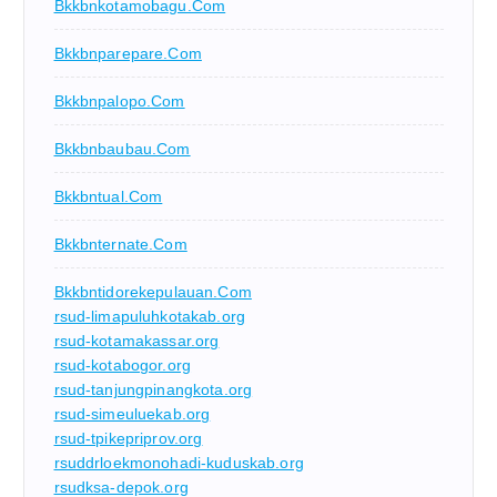
Bkkbnkotamobagu.com
Bkkbnparepare.com
Bkkbnpalopo.com
Bkkbnbaubau.com
Bkkbntual.com
Bkkbnternate.com
Bkkbntidorekepulauan.com
rsud-limapuluhkotakab.org
rsud-kotamakassar.org
rsud-kotabogor.org
rsud-tanjungpinangkota.org
rsud-simeuluekab.org
rsud-tpikepriprov.org
rsuddrloekmonohadi-kuduskab.org
rsudksa-depok.org