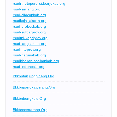
rsudrtnotopuro-sidoarjokab.org
rsud-sintang.org
rsud-cilacapkab.org
rsudkoja-jakarta.org
rsud-brebeskab.org
rsud-sulbarprov.org
rsudtpi-kepriprov.org
rsud-langsakota.org
rsud-ntbprov.org
rsud-natunakab.org
rsudkisaran-asahankab.org
rsud-indonesia.org
Bkkbntanjungpinang.org
Bkkbnpangkalpinang.org
Bkkbnbengkulu.org
Bkkbnsemarang.org