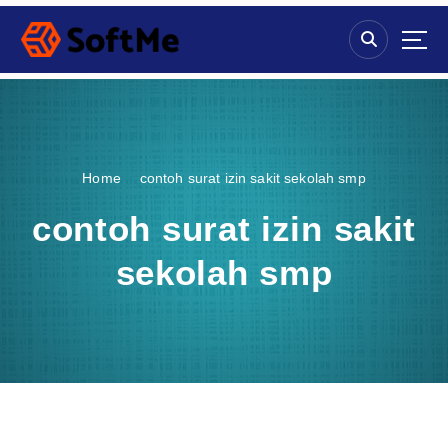
S
k
i
p
t
o
c
o
Home
contoh surat izin sakit sekolah smp
n
t
contoh surat izin sakit
e
n
sekolah smp
t