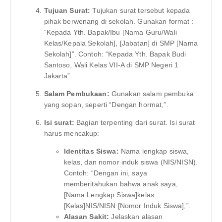
Tujuan Surat:
Tujukan surat tersebut kepada
pihak berwenang di sekolah. Gunakan format :
“Kepada Yth. Bapak/Ibu [Nama Guru/Wali
Kelas/Kepala Sekolah], [Jabatan] di SMP [Nama
Sekolah]”. Contoh: “Kepada Yth. Bapak Budi
Santoso, Wali Kelas VII-A di SMP Negeri 1
Jakarta”.
Salam Pembukaan:
Gunakan salam pembuka
yang sopan, seperti “Dengan hormat,”.
Isi surat:
Bagian terpenting dari surat. Isi surat
harus mencakup:
Identitas Siswa:
Nama lengkap siswa,
kelas, dan nomor induk siswa (NIS/NISN).
Contoh: “Dengan ini, saya
memberitahukan bahwa anak saya,
[Nama Lengkap Siswa]kelas
[Kelas]NIS/NISN [Nomor Induk Siswa],”.
Alasan Sakit:
Jelaskan alasan