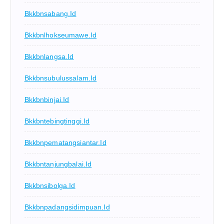
Bkkbnsabang.id
Bkkbnlhokseumawe.id
Bkkbnlangsa.id
Bkkbnsubulussalam.id
Bkkbnbinjai.id
Bkkbntebingtinggi.id
Bkkbnpematangsiantar.id
Bkkbntanjungbalai.id
Bkkbnsibolga.id
Bkkbnpadangsidimpuan.id