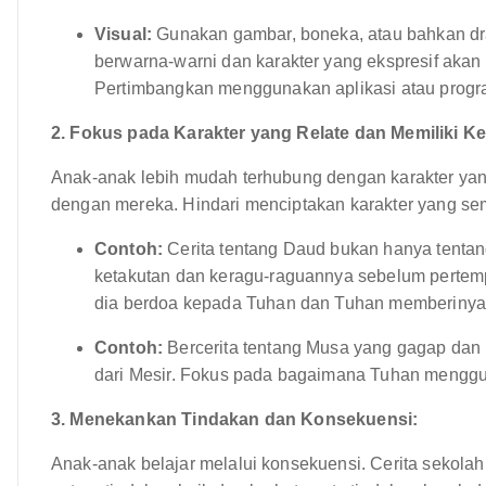
Visual:
Gunakan gambar, boneka, atau bahkan dr
berwarna-warni dan karakter yang ekspresif aka
Pertimbangkan menggunakan aplikasi atau progr
2. Fokus pada Karakter yang Relate dan Memiliki K
Anak-anak lebih mudah terhubung dengan karakter yan
dengan mereka. Hindari menciptakan karakter yang semp
Contoh:
Cerita tentang Daud bukan hanya tentan
ketakutan dan keragu-raguannya sebelum pertemp
dia berdoa kepada Tuhan dan Tuhan memberinya
Contoh:
Bercerita tentang Musa yang gagap dan
dari Mesir. Fokus pada bagaimana Tuhan mengg
3. Menekankan Tindakan dan Konsekuensi:
Anak-anak belajar melalui konsekuensi. Cerita sekol