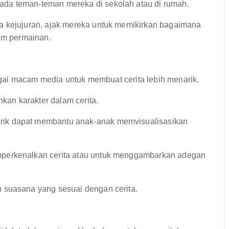
da teman-teman mereka di sekolah atau di rumah.
a kejujuran, ajak mereka untuk memikirkan bagaimana
lam permainan.
gai macam media untuk membuat cerita lebih menarik.
an karakter dalam cerita.
ik dapat membantu anak-anak memvisualisasikan
perkenalkan cerita atau untuk menggambarkan adegan
 suasana yang sesuai dengan cerita.