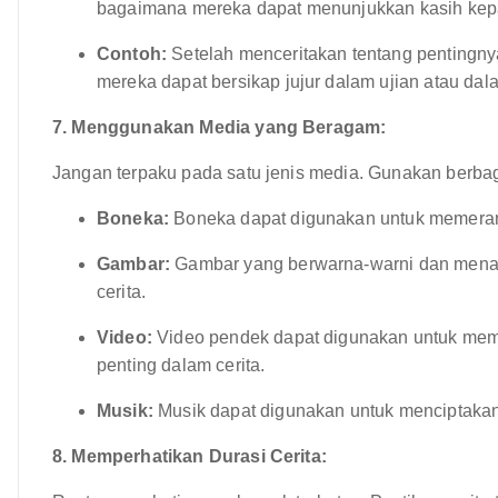
bagaimana mereka dapat menunjukkan kasih kepa
Contoh:
Setelah menceritakan tentang pentingny
mereka dapat bersikap jujur dalam ujian atau da
7. Menggunakan Media yang Beragam:
Jangan terpaku pada satu jenis media. Gunakan berba
Boneka:
Boneka dapat digunakan untuk memerank
Gambar:
Gambar yang berwarna-warni dan menar
cerita.
Video:
Video pendek dapat digunakan untuk mem
penting dalam cerita.
Musik:
Musik dapat digunakan untuk menciptakan
8. Memperhatikan Durasi Cerita: