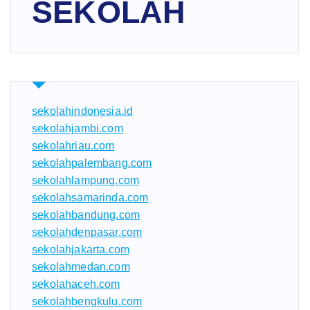
SEKOLAH
sekolahindonesia.id
sekolahjambi.com
sekolahriau.com
sekolahpalembang.com
sekolahlampung.com
sekolahsamarinda.com
sekolahbandung.com
sekolahdenpasar.com
sekolahjakarta.com
sekolahmedan.com
sekolahaceh.com
sekolahbengkulu.com