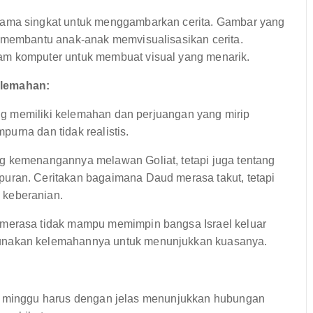
ama singkat untuk menggambarkan cerita. Gambar yang
n membantu anak-anak memvisualisasikan cerita.
am komputer untuk membuat visual yang menarik.
elemahan:
g memiliki kelemahan dan perjuangan yang mirip
urna dan tidak realistis.
g kemenangannya melawan Goliat, tetapi juga tentang
uran. Ceritakan bagaimana Daud merasa takut, tetapi
 keberanian.
 merasa tidak mampu memimpin bangsa Israel keluar
unakan kelemahannya untuk menunjukkan kuasanya.
ah minggu harus dengan jelas menunjukkan hubungan