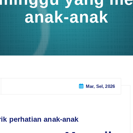
anak-anak
Mar, Sel, 2026
ik perhatian anak-anak