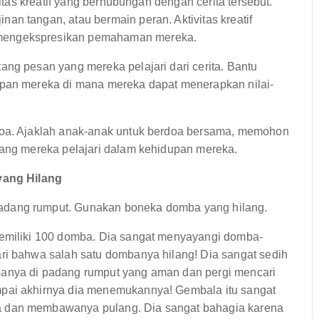
itas kreatif yang berhubungan dengan cerita tersebut.
an tangan, atau bermain peran. Aktivitas kreatif
mengekspresikan pemahaman mereka.
ng pesan yang mereka pelajari dari cerita. Bantu
upan mereka di mana mereka dapat menerapkan nilai-
doa. Ajaklah anak-anak untuk berdoa bersama, memohon
yang mereka pelajari dalam kehidupan mereka.
yang Hilang
dang rumput. Gunakan boneka domba yang hilang.
emiliki 100 domba. Dia sangat menyayangi domba-
ri bahwa salah satu dombanya hilang! Dia sangat sedih
banya di padang rumput yang aman dan pergi mencari
mpai akhirnya dia menemukannya! Gembala itu sangat
a dan membawanya pulang. Dia sangat bahagia karena