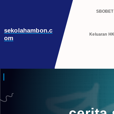
S
k
SBOBET
i
p
t
sekolahambon.c
Keluaran H
o
om
c
o
n
t
e
n
t
cerita