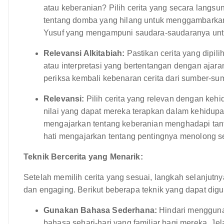
atau keberanian? Pilih cerita yang secara langs
tentang domba yang hilang untuk menggambarkan k
Yusuf yang mengampuni saudara-saudaranya un
Relevansi Alkitabiah:
Pastikan cerita yang dipili
atau interpretasi yang bertentangan dengan ajar
periksa kembali kebenaran cerita dari sumber-su
Relevansi:
Pilih cerita yang relevan dengan kehi
nilai yang dapat mereka terapkan dalam kehidupan
mengajarkan tentang keberanian menghadapi tant
hati mengajarkan tentang pentingnya menolong 
Teknik Bercerita yang Menarik:
Setelah memilih cerita yang sesuai, langkah selanju
dan engaging. Berikut beberapa teknik yang dapat dig
Gunakan Bahasa Sederhana:
Hindari mengguna
bahasa sehari-hari yang familiar bagi mereka. J