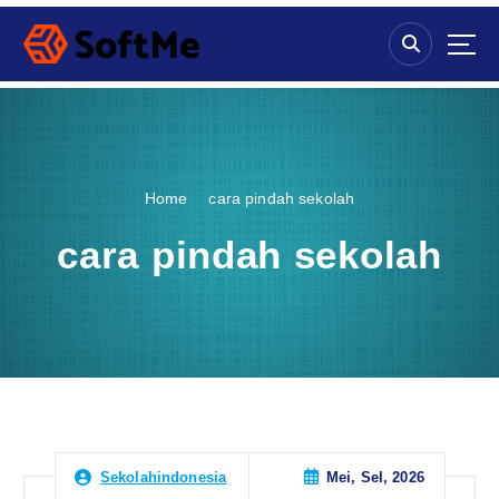
S
k
i
p
t
o
c
o
Home
cara pindah sekolah
n
t
cara pindah sekolah
e
n
t
Mei, Sel, 2026
Sekolahindonesia