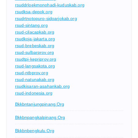
rsuddrloekmonohadi-kuduskab.org
rsudksa-depok.org
rsudrtnotopuro-sidoarjokab.org
rsud-sintang.org
rsud-cilacapkab.org
rsudkoja-jakarta.org
rsud-brebeskab.org
rsud-sulbarprov.org
rsudtpi-kepriprov.org
rsud-langsakota.org
rsud-ntbprov.org
rsud-natunakab.org
rsudkisaran-asahankab.org
rsud-indonesia.org
Bkkbntanjungpinang.org
Bkkbnpangkalpinang.org
Bkkbnbengkulu.org