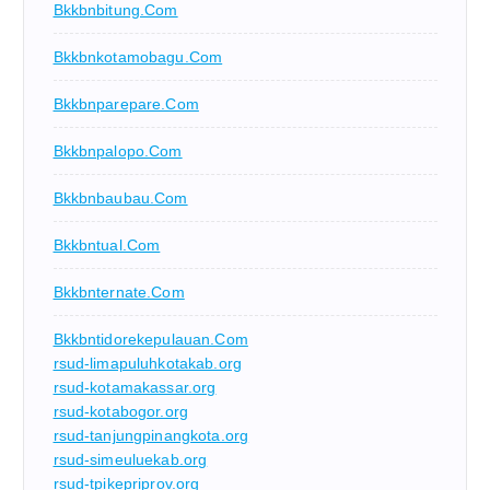
Bkkbnbitung.com
Bkkbnkotamobagu.com
Bkkbnparepare.com
Bkkbnpalopo.com
Bkkbnbaubau.com
Bkkbntual.com
Bkkbnternate.com
Bkkbntidorekepulauan.com
rsud-limapuluhkotakab.org
rsud-kotamakassar.org
rsud-kotabogor.org
rsud-tanjungpinangkota.org
rsud-simeuluekab.org
rsud-tpikepriprov.org