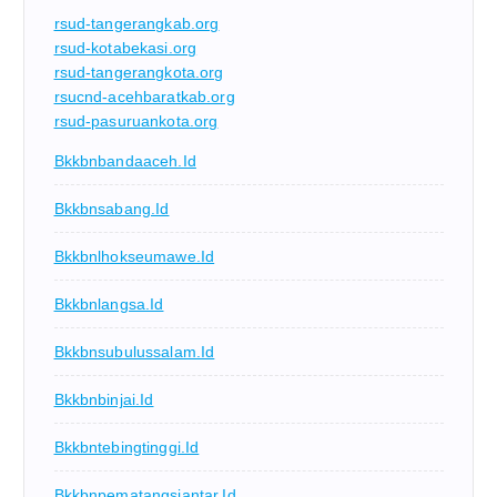
rsud-tangerangkab.org
rsud-kotabekasi.org
rsud-tangerangkota.org
rsucnd-acehbaratkab.org
rsud-pasuruankota.org
Bkkbnbandaaceh.id
Bkkbnsabang.id
Bkkbnlhokseumawe.id
Bkkbnlangsa.id
Bkkbnsubulussalam.id
Bkkbnbinjai.id
Bkkbntebingtinggi.id
Bkkbnpematangsiantar.id