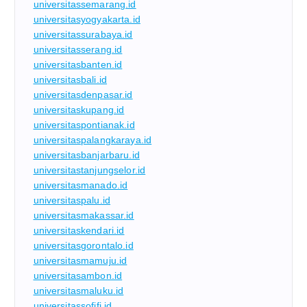
universitassemarang.id
universitasyogyakarta.id
universitassurabaya.id
universitasserang.id
universitasbanten.id
universitasbali.id
universitasdenpasar.id
universitaskupang.id
universitaspontianak.id
universitaspalangkaraya.id
universitasbanjarbaru.id
universitastanjungselor.id
universitasmanado.id
universitaspalu.id
universitasmakassar.id
universitaskendari.id
universitasgorontalo.id
universitasmamuju.id
universitasambon.id
universitasmaluku.id
universitassofifi.id