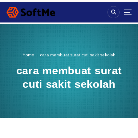
S
k
i
p
t
o
c
o
Home
cara membuat surat cuti sakit sekolah
n
t
cara membuat surat
e
n
cuti sakit sekolah
t