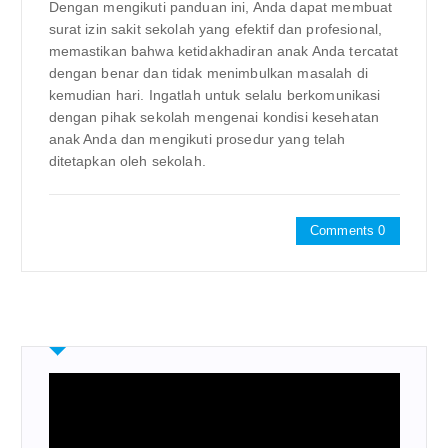
Dengan mengikuti panduan ini, Anda dapat membuat
surat izin sakit sekolah yang efektif dan profesional,
memastikan bahwa ketidakhadiran anak Anda tercatat
dengan benar dan tidak menimbulkan masalah di
kemudian hari. Ingatlah untuk selalu berkomunikasi
dengan pihak sekolah mengenai kondisi kesehatan
anak Anda dan mengikuti prosedur yang telah
ditetapkan oleh sekolah.
Comments 0