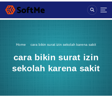
S
k
i
p
t
o
c
o
Home
cara bikin surat izin sekolah karena sakit
n
t
cara bikin surat izin
e
n
sekolah karena sakit
t