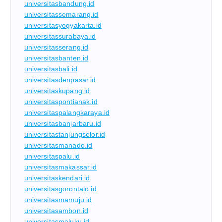
universitasbandung.id
universitassemarang.id
universitasyogyakarta.id
universitassurabaya.id
universitasserang.id
universitasbanten.id
universitasbali.id
universitasdenpasar.id
universitaskupang.id
universitaspontianak.id
universitaspalangkaraya.id
universitasbanjarbaru.id
universitastanjungselor.id
universitasmanado.id
universitaspalu.id
universitasmakassar.id
universitaskendari.id
universitasgorontalo.id
universitasmamuju.id
universitasambon.id
universitasmaluku.id