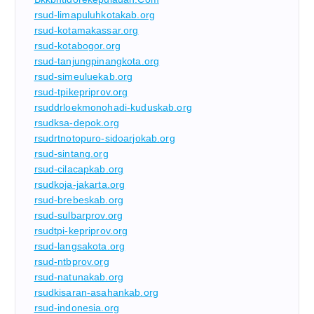
rsud-limapuluhkotakab.org
rsud-kotamakassar.org
rsud-kotabogor.org
rsud-tanjungpinangkota.org
rsud-simeuluekab.org
rsud-tpikepriprov.org
rsuddrloekmonohadi-kuduskab.org
rsudksa-depok.org
rsudrtnotopuro-sidoarjokab.org
rsud-sintang.org
rsud-cilacapkab.org
rsudkoja-jakarta.org
rsud-brebeskab.org
rsud-sulbarprov.org
rsudtpi-kepriprov.org
rsud-langsakota.org
rsud-ntbprov.org
rsud-natunakab.org
rsudkisaran-asahankab.org
rsud-indonesia.org