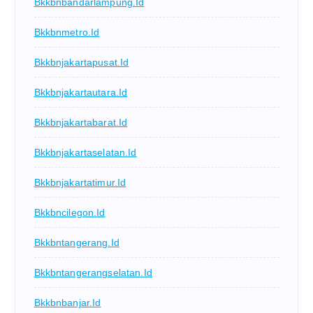
Bkkbnbandarlampung.id
Bkkbnmetro.id
Bkkbnjakartapusat.id
Bkkbnjakartautara.id
Bkkbnjakartabarat.id
Bkkbnjakartaselatan.id
Bkkbnjakartatimur.id
Bkkbncilegon.id
Bkkbntangerang.id
Bkkbntangerangselatan.id
Bkkbnbanjar.id