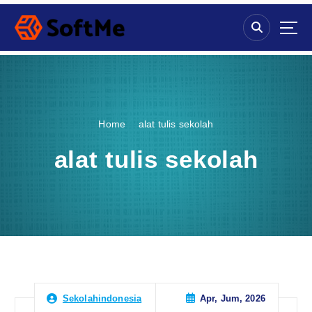
S
k
i
p
t
o
c
o
Home
alat tulis sekolah
n
t
alat tulis sekolah
e
n
t
Apr, Jum, 2026
Sekolahindonesia