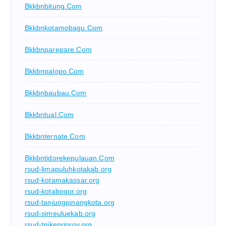
Bkkbnbitung.com
Bkkbnkotamobagu.com
Bkkbnparepare.com
Bkkbnpalopo.com
Bkkbnbaubau.com
Bkkbntual.com
Bkkbnternate.com
Bkkbntidorekepulauan.com
rsud-limapuluhkotakab.org
rsud-kotamakassar.org
rsud-kotabogor.org
rsud-tanjungpinangkota.org
rsud-simeuluekab.org
rsud-tpikepriprov.org