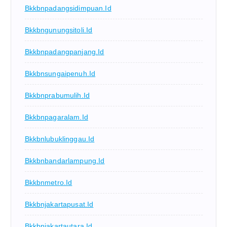
Bkkbnpadangsidimpuan.id
Bkkbngunungsitoli.id
Bkkbnpadangpanjang.id
Bkkbnsungaipenuh.id
Bkkbnprabumulih.id
Bkkbnpagaralam.id
Bkkbnlubuklinggau.id
Bkkbnbandarlampung.id
Bkkbnmetro.id
Bkkbnjakartapusat.id
Bkkbnjakartautara.id