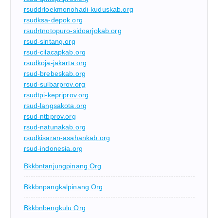
rsuddrloekmonohadi-kuduskab.org
rsudksa-depok.org
rsudrtnotopuro-sidoarjokab.org
rsud-sintang.org
rsud-cilacapkab.org
rsudkoja-jakarta.org
rsud-brebeskab.org
rsud-sulbarprov.org
rsudtpi-kepriprov.org
rsud-langsakota.org
rsud-ntbprov.org
rsud-natunakab.org
rsudkisaran-asahankab.org
rsud-indonesia.org
Bkkbntanjungpinang.org
Bkkbnpangkalpinang.org
Bkkbnbengkulu.org