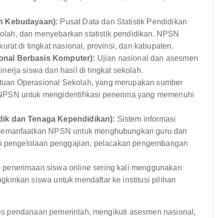
an Kebudayaan):
Pusat Data dan Statistik Pendidikan
ah, dan menyebarkan statistik pendidikan. NPSN
rat di tingkat nasional, provinsi, dan kabupaten.
onal Berbasis Komputer):
Ujian nasional dan asesmen
erja siswa dan hasil di tingkat sekolah.
uan Operasional Sekolah, yang merupakan sumber
NPSN untuk mengidentifikasi penerima yang memenuhi
dik dan Tenaga Kependidikan):
Sistem informasi
 memanfaatkan NPSN untuk menghubungkan guru dan
asi pengelolaan penggajian, pelacakan pengembangan
 penerimaan siswa online sering kali menggunakan
inkan siswa untuk mendaftar ke institusi pilihan
es pendanaan pemerintah, mengikuti asesmen nasional,