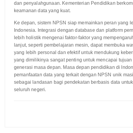
dan penyalahgunaan. Kementerian Pendidikan berkom
keamanan data yang kuat.
Ke depan, sistem NPSN siap memainkan peran yang l
Indonesia. Integrasi dengan database dan platform p
lebih holistik mengenai faktor-faktor yang mempengaruh
lanjut, seperti pembelajaran mesin, dapat membuka w
yang lebih personal dan efektif untuk mendukung keb
yang dimilikinya sangat penting untuk mencapai tuju
generasi masa depan. Masa depan pendidikan di Indon
pemanfaatan data yang terkait dengan NPSN unik masing
sebagai landasan bagi pendekatan berbasis data untuk
seluruh negeri.