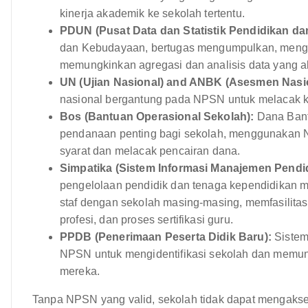
kinerja akademik ke sekolah tertentu.
PDUN (Pusat Data dan Statistik Pendidikan d
dan Kebudayaan, bertugas mengumpulkan, mengol
memungkinkan agregasi dan analisis data yang aku
UN (Ujian Nasional) and ANBK (Asesmen Nasi
nasional bergantung pada NPSN untuk melacak kin
Bos (Bantuan Operasional Sekolah):
Dana Bant
pendanaan penting bagi sekolah, menggunakan 
syarat dan melacak pencairan dana.
Simpatika (Sistem Informasi Manajemen Pendi
pengelolaan pendidik dan tenaga kependidikan
staf dengan sekolah masing-masing, memfasilit
profesi, dan proses sertifikasi guru.
PPDB (Penerimaan Peserta Didik Baru):
Sistem
NPSN untuk mengidentifikasi sekolah dan memungk
mereka.
Tanpa NPSN yang valid, sekolah tidak dapat mengaks