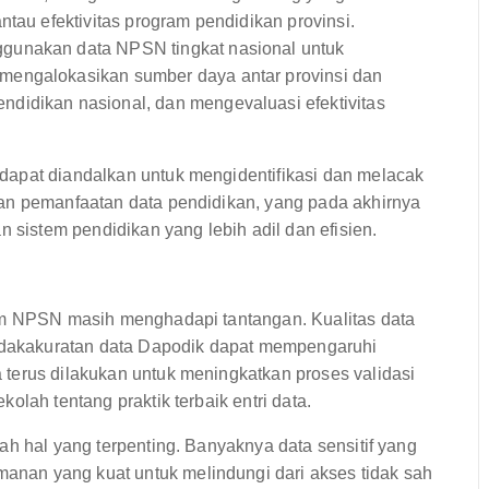
ntau efektivitas program pendidikan provinsi.
gunakan data NPSN tingkat nasional untuk
mengalokasikan sumber daya antar provinsi dan
didikan nasional, dan mengevaluasi efektivitas
dapat diandalkan untuk mengidentifikasi dan melacak
an pemanfaatan data pendidikan, yang pada akhirnya
n sistem pendidikan yang lebih adil dan efisien.
tem NPSN masih menghadapi tantangan. Kualitas data
tidakakuratan data Dapodik dapat mempengaruhi
terus dilakukan untuk meningkatkan proses validasi
olah tentang praktik terbaik entri data.
ah hal yang terpenting. Banyaknya data sensitif yang
nan yang kuat untuk melindungi dari akses tidak sah