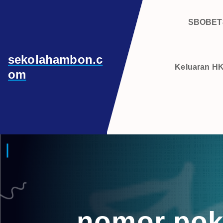
S
k
SBOBET
i
p
t
sekolahambon.c
Keluaran H
o
om
c
o
n
t
e
n
t
nomor pok