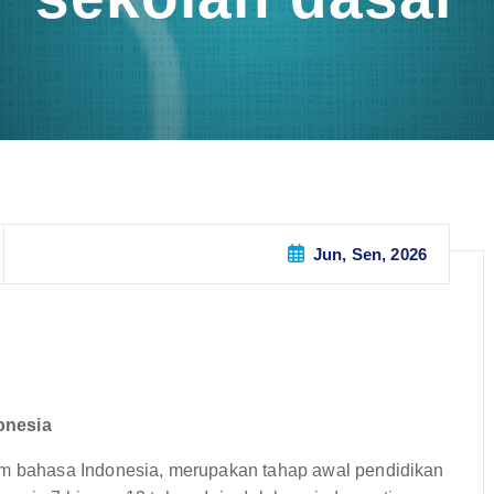
Jun, Sen, 2026
onesia
lam bahasa Indonesia, merupakan tahap awal pendidikan