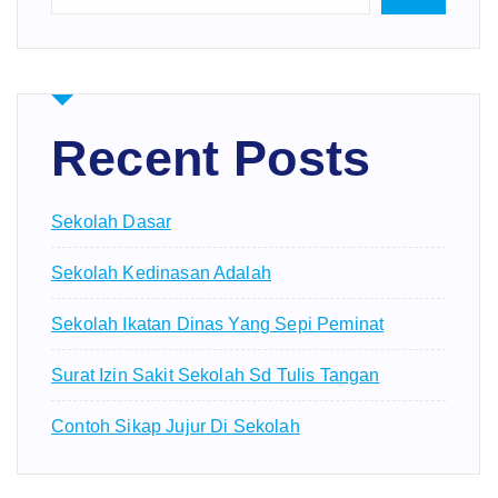
Recent Posts
Sekolah Dasar
Sekolah Kedinasan Adalah
Sekolah Ikatan Dinas Yang Sepi Peminat
Surat Izin Sakit Sekolah Sd Tulis Tangan
Contoh Sikap Jujur Di Sekolah