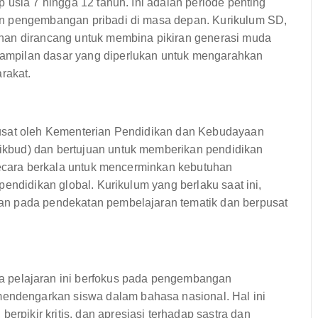
 usia 7 hingga 12 tahun. Ini adalah periode penting
an pengembangan pribadi di masa depan. Kurikulum SD,
han dirancang untuk membina pikiran generasi muda
ampilan dasar yang diperlukan untuk mengarahkan
rakat.
pusat oleh Kementerian Pendidikan dan Kebudayaan
kbud) dan bertujuan untuk memberikan pendidikan
 secara berkala untuk mencerminkan kebutuhan
endidikan global. Kurikulum yang berlaku saat ini,
an pada pendekatan pembelajaran tematik dan berpusat
 pelajaran ini berfokus pada pengembangan
mendengarkan siswa dalam bahasa nasional. Hal ini
erpikir kritis, dan apresiasi terhadap sastra dan