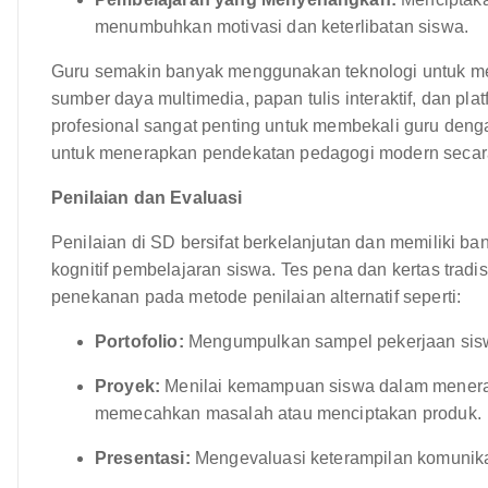
menumbuhkan motivasi dan keterlibatan siswa.
Guru semakin banyak menggunakan teknologi untuk 
sumber daya multimedia, papan tulis interaktif, dan p
profesional sangat penting untuk membekali guru den
untuk menerapkan pendekatan pedagogi modern secara 
Penilaian dan Evaluasi
Penilaian di SD bersifat berkelanjutan dan memiliki b
kognitif pembelajaran siswa. Tes pena dan kertas trad
penekanan pada metode penilaian alternatif seperti:
Portofolio:
Mengumpulkan sampel pekerjaan sisw
Proyek:
Menilai kemampuan siswa dalam menera
memecahkan masalah atau menciptakan produk.
Presentasi:
Mengevaluasi keterampilan komunikas