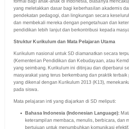
formal bagi anak-anak di Indonesia, biasanya mencakup
yang meletakkan dasar bagi keberhasilan akademis d
pendekatan pedagogi, dan lingkungan secara keseluru
dan membekali mereka dengan pengetahuan dan keter
pendidikan lebih lanjut dan berkontribusi kepada masya
Struktur Kurikulum dan Mata Pelajaran Utama
Kurikulum nasional untuk SD diamanatkan secara ter
(Kementerian Pendidikan dan Kebudayaan, atau Kemdi
yang seimbang. Kurikulum ini ditinjau dan diperbarui
masyarakat yang terus berkembang dan praktik terbaik p
yang dikenal dengan Kurikulum 2013 (K13), menekank
pada siswa.
Mata pelajaran inti yang diajarkan di SD meliputi:
Bahasa Indonesia (Indonesian Language):
Mata
keterampilan membaca, menulis, berbicara, dan 
bertujuan untuk menumbuhkan komunikasi efektif, b