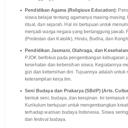
Pendidikan Agama (Religious Education):
Pend
siswa belajar tentang agamanya masing-masing. 
ritual, dan sejarah. Hal ini bertujuan untuk menu
menjadi warga negara yang bertanggung jawab. Pi
(Protestan dan Katolik), Hindu, Budha, dan Kong
Pendidikan Jasmani, Olahraga, dan Kesehatan 
PJOK berfokus pada pengembangan kebugaran ja
kesehatan dan kebersihan siswa. Kegiatannya meli
gizi dan kebersihan diri. Tujuannya adalah un
keterampilan kerja tim.
Seni Budaya dan Prakarya (SBdP) (Arts, Culture
bentuk seni, budaya, dan kerajinan. Ini termasuk mu
Kurikulum bertujuan untuk mengembangkan kreati
terhadap warisan budaya Indonesia. Siswa sering 
dan festival budaya.