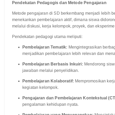
Pendekatan Pedagogis dan Metode Pengajaran
Metode pengajaran di SD berkembang menjadi lebih be
menekankan pembelajaran aktif, dimana siswa didorong
melalui diskusi, kerja kelompok, proyek, dan eksperime
Pendekatan pedagogi utama meliputi:
Pembelajaran Tematik:
Mengintegrasikan berbag
menjadikan pembelajaran lebih relevan dan mena
Pembelajaran Berbasis Inkuiri:
Mendorong siswa
jawaban melalui penyelidikan.
Pembelajaran Kolaboratif:
Mempromosikan kerja 
kegiatan kelompok.
Pengajaran dan Pembelajaran Kontekstual (CT
pengalaman kehidupan nyata.
Pembelajaran yang Menyenangkan:
Menciptaka