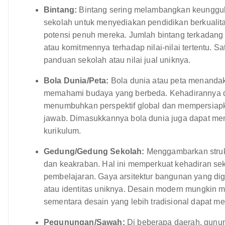
Bintang:
Bintang sering melambangkan keunggula
sekolah untuk menyediakan pendidikan berkualita
potensi penuh mereka. Jumlah bintang terkadang
atau komitmennya terhadap nilai-nilai tertentu. 
panduan sekolah atau nilai jual uniknya.
Bola Dunia/Peta:
Bola dunia atau peta menandak
memahami budaya yang berbeda. Kehadirannya d
menumbuhkan perspektif global dan mempersiapk
jawab. Dimasukkannya bola dunia juga dapat men
kurikulum.
Gedung/Gedung Sekolah:
Menggambarkan strukt
dan keakraban. Hal ini memperkuat kehadiran se
pembelajaran. Gaya arsitektur bangunan yang di
atau identitas uniknya. Desain modern mungkin 
sementara desain yang lebih tradisional dapat m
Pegunungan/Sawah:
Di beberapa daerah, gunu