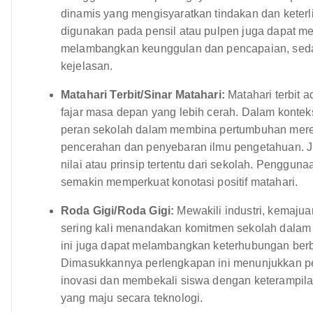
dinamis yang mengisyaratkan tindakan dan keter
digunakan pada pensil atau pulpen juga dapat m
melambangkan keunggulan dan pencapaian, seda
kejelasan.
Matahari Terbit/Sinar Matahari:
Matahari terbit 
fajar masa depan yang lebih cerah. Dalam kontek
peran sekolah dalam membina pertumbuhan merek
pencerahan dan penyebaran ilmu pengetahuan. Jum
nilai atau prinsip tertentu dari sekolah. Penggun
semakin memperkuat konotasi positif matahari.
Roda Gigi/Roda Gigi:
Mewakili industri, kemajuan
sering kali menandakan komitmen sekolah dala
ini juga dapat melambangkan keterhubungan berb
Dimasukkannya perlengkapan ini menunjukkan pe
inovasi dan membekali siswa dengan keterampil
yang maju secara teknologi.