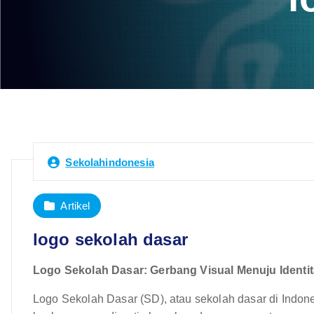
Sekolahindonesia
Artikel
logo sekolah dasar
Logo Sekolah Dasar: Gerbang Visual Menuju Identi
Logo Sekolah Dasar (SD), atau sekolah dasar di Indone