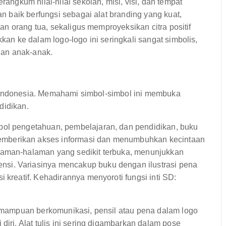
gkum nilai-nilai sekolah, misi, visi, dan tempat
 baik berfungsi sebagai alat branding yang kuat,
n orang tua, sekaligus memproyeksikan citra positif
n ke dalam logo-logo ini seringkali sangat simbolis,
han anak-anak.
h Indonesia. Memahami simbol-simbol ini membuka
didikan.
bol pengetahuan, pembelajaran, dan pendidikan, buku
mberikan akses informasi dan menumbuhkan kecintaan
laman-halaman yang sedikit terbuka, menunjukkan
si. Variasinya mencakup buku dengan ilustrasi pena
 kreatif. Kehadirannya menyoroti fungsi inti SD:
kemampuan berkomunikasi, pensil atau pena dalam logo
diri. Alat tulis ini sering digambarkan dalam pose