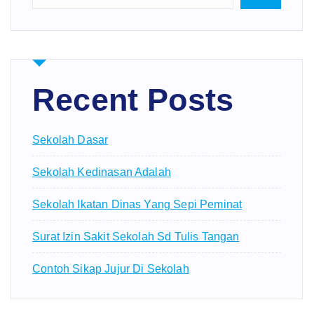
Recent Posts
Sekolah Dasar
Sekolah Kedinasan Adalah
Sekolah Ikatan Dinas Yang Sepi Peminat
Surat Izin Sakit Sekolah Sd Tulis Tangan
Contoh Sikap Jujur Di Sekolah