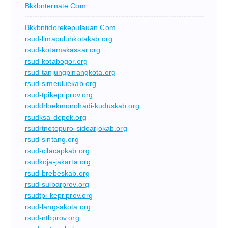
Bkkbnternate.com
Bkkbntidorekepulauan.com
rsud-limapuluhkotakab.org
rsud-kotamakassar.org
rsud-kotabogor.org
rsud-tanjungpinangkota.org
rsud-simeuluekab.org
rsud-tpikepriprov.org
rsuddrloekmonohadi-kuduskab.org
rsudksa-depok.org
rsudrtnotopuro-sidoarjokab.org
rsud-sintang.org
rsud-cilacapkab.org
rsudkoja-jakarta.org
rsud-brebeskab.org
rsud-sulbarprov.org
rsudtpi-kepriprov.org
rsud-langsakota.org
rsud-ntbprov.org