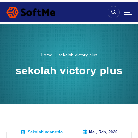
S
k
i
p
t
o
c
o
Home
sekolah victory plus
n
t
sekolah victory plus
e
n
t
Mei, Rab, 2026
Sekolahindonesia