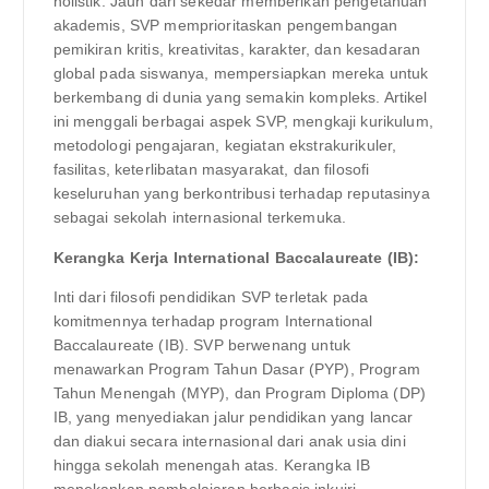
holistik. Jauh dari sekedar memberikan pengetahuan
akademis, SVP memprioritaskan pengembangan
pemikiran kritis, kreativitas, karakter, dan kesadaran
global pada siswanya, mempersiapkan mereka untuk
berkembang di dunia yang semakin kompleks. Artikel
ini menggali berbagai aspek SVP, mengkaji kurikulum,
metodologi pengajaran, kegiatan ekstrakurikuler,
fasilitas, keterlibatan masyarakat, dan filosofi
keseluruhan yang berkontribusi terhadap reputasinya
sebagai sekolah internasional terkemuka.
Kerangka Kerja International Baccalaureate (IB):
Inti dari filosofi pendidikan SVP terletak pada
komitmennya terhadap program International
Baccalaureate (IB). SVP berwenang untuk
menawarkan Program Tahun Dasar (PYP), Program
Tahun Menengah (MYP), dan Program Diploma (DP)
IB, yang menyediakan jalur pendidikan yang lancar
dan diakui secara internasional dari anak usia dini
hingga sekolah menengah atas. Kerangka IB
menekankan pembelajaran berbasis inkuiri,