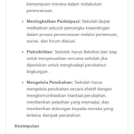
kemampuan mereka dalam melakukan
perencanaan.
Meningkatkan Partisipasi:
Sekolah dapat
melibatkan seluruh pemangku kepentingan
dalam proses perencanaan melalui pertemuan,
survei, dan forum diskusi.
Fleksibilitas:
Sekolah harus fleksibel dan siap
untuk menyesuaikan rencana sekolah jika
diperlukan untuk menghadapi perubahan
lingkungan.
Mengelola Perubahan:
Sekolah harus
mengelola perubahan secara efektif dengan
mengkomunikasikan manfaat perubahan,
memberikan pelatihan yang memadai, dan
memberikan dukungan kepada mereka yang
terkena dampak perubahan.
Kesimpulan