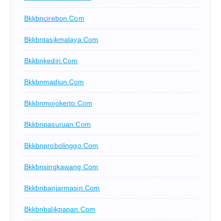
Bkkbncirebon.com
Bkkbntasikmalaya.com
Bkkbnkediri.com
Bkkbnmadiun.com
Bkkbnmojokerto.com
Bkkbnpasuruan.com
Bkkbnprobolinggo.com
Bkkbnsingkawang.com
Bkkbnbanjarmasin.com
Bkkbnbalikpapan.com