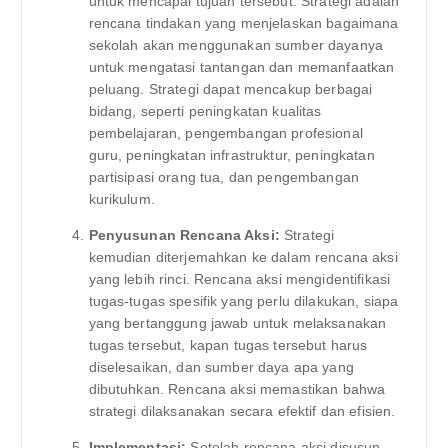
untuk mencapai tujuan tersebut. Strategi adalah
rencana tindakan yang menjelaskan bagaimana
sekolah akan menggunakan sumber dayanya
untuk mengatasi tantangan dan memanfaatkan
peluang. Strategi dapat mencakup berbagai
bidang, seperti peningkatan kualitas
pembelajaran, pengembangan profesional
guru, peningkatan infrastruktur, peningkatan
partisipasi orang tua, dan pengembangan
kurikulum.
Penyusunan Rencana Aksi:
Strategi
kemudian diterjemahkan ke dalam rencana aksi
yang lebih rinci. Rencana aksi mengidentifikasi
tugas-tugas spesifik yang perlu dilakukan, siapa
yang bertanggung jawab untuk melaksanakan
tugas tersebut, kapan tugas tersebut harus
diselesaikan, dan sumber daya apa yang
dibutuhkan. Rencana aksi memastikan bahwa
strategi dilaksanakan secara efektif dan efisien.
Implementasi:
Setelah rencana aksi disusun,