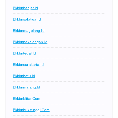
Bkkbnbanjar.id
Bkkbnsalatiga.id
Bkkbnmagelang.id
Bkkbnpekalongan.id
Bkkbntegal.id
Bkkbnsurakarta.id
Bkkbnbatu.id
Bkkbnmalang.id
Bkkbnblitar.com
Bkkbnbukittinggi.com