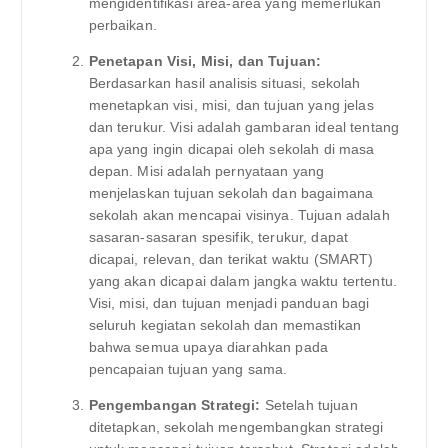
mengidentifikasi area-area yang memerlukan
perbaikan.
Penetapan Visi, Misi, dan Tujuan:
Berdasarkan hasil analisis situasi, sekolah
menetapkan visi, misi, dan tujuan yang jelas
dan terukur. Visi adalah gambaran ideal tentang
apa yang ingin dicapai oleh sekolah di masa
depan. Misi adalah pernyataan yang
menjelaskan tujuan sekolah dan bagaimana
sekolah akan mencapai visinya. Tujuan adalah
sasaran-sasaran spesifik, terukur, dapat
dicapai, relevan, dan terikat waktu (SMART)
yang akan dicapai dalam jangka waktu tertentu.
Visi, misi, dan tujuan menjadi panduan bagi
seluruh kegiatan sekolah dan memastikan
bahwa semua upaya diarahkan pada
pencapaian tujuan yang sama.
Pengembangan Strategi:
Setelah tujuan
ditetapkan, sekolah mengembangkan strategi