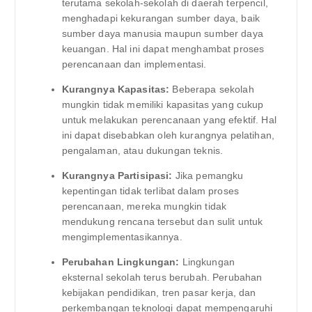
terutama sekolah-sekolah di daerah terpencil,
menghadapi kekurangan sumber daya, baik
sumber daya manusia maupun sumber daya
keuangan. Hal ini dapat menghambat proses
perencanaan dan implementasi.
Kurangnya Kapasitas:
Beberapa sekolah
mungkin tidak memiliki kapasitas yang cukup
untuk melakukan perencanaan yang efektif. Hal
ini dapat disebabkan oleh kurangnya pelatihan,
pengalaman, atau dukungan teknis.
Kurangnya Partisipasi:
Jika pemangku
kepentingan tidak terlibat dalam proses
perencanaan, mereka mungkin tidak
mendukung rencana tersebut dan sulit untuk
mengimplementasikannya.
Perubahan Lingkungan:
Lingkungan
eksternal sekolah terus berubah. Perubahan
kebijakan pendidikan, tren pasar kerja, dan
perkembangan teknologi dapat mempengaruhi