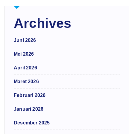
Archives
Juni 2026
Mei 2026
April 2026
Maret 2026
Februari 2026
Januari 2026
Desember 2025