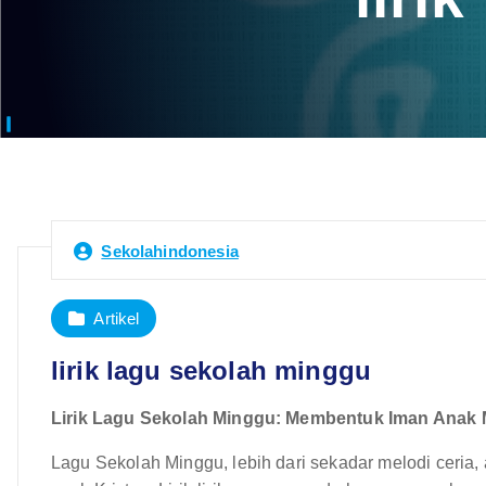
Sekolahindonesia
Artikel
lirik lagu sekolah minggu
Lirik Lagu Sekolah Minggu: Membentuk Iman Anak 
Lagu Sekolah Minggu, lebih dari sekadar melodi ceria