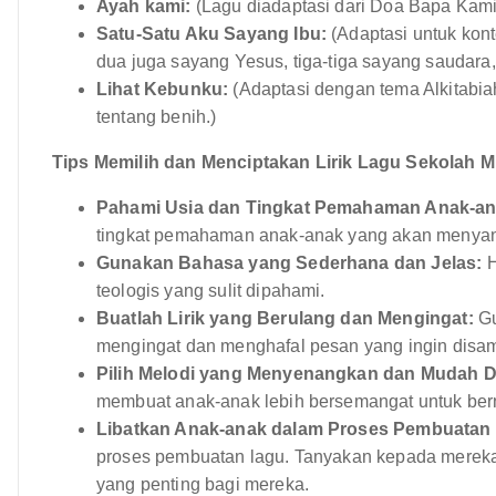
Ayah kami:
(Lagu diadaptasi dari Doa Bapa Kami
Satu-Satu Aku Sayang Ibu:
(Adaptasi untuk kon
dua juga sayang Yesus, tiga-tiga sayang saudara,
Lihat Kebunku:
(Adaptasi dengan tema Alkitabi
tentang benih.)
Tips Memilih dan Menciptakan Lirik Lagu Sekolah M
Pahami Usia dan Tingkat Pemahaman Anak-an
tingkat pemahaman anak-anak yang akan menyan
Gunakan Bahasa yang Sederhana dan Jelas:
H
teologis yang sulit dipahami.
Buatlah Lirik yang Berulang dan Mengingat:
Gu
mengingat dan menghafal pesan yang ingin disa
Pilih Melodi yang Menyenangkan dan Mudah Di
membuat anak-anak lebih bersemangat untuk ber
Libatkan Anak-anak dalam Proses Pembuatan
proses pembuatan lagu. Tanyakan kepada mereka
yang penting bagi mereka.