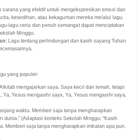
 sarana yang efektif untuk mengekspresikan emosi dan
ita, kesedihan, atau kekaguman mereka melalui lagu.
gu-lagu ceria dan penuh semangat dapat menciptakan
ekolah Minggu.
an:
Lagu tentang perlindungan dan kasih sayang Tuhan
kecemasannya.
ggu yang populer:
lkitab mengajarkan saya. Saya kecil dan lemah, tetapi
, Ya, Yesus mengasihi saya, Ya, Yesus mengasihi saya,
epanjang waktu. Memberi saja tanpa mengharapkan
i dunia.” (Adaptasi konteks Sekolah Minggu: “Kasih
sa. Memberi saja tanpa mengharapkan imbalan apa pun,