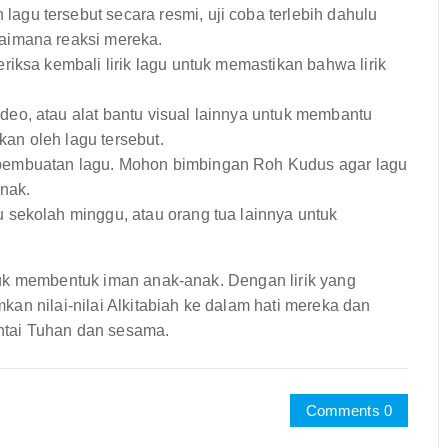
gu tersebut secara resmi, uji coba terlebih dahulu
aimana reaksi mereka.
riksa kembali lirik lagu untuk memastikan bahwa lirik
.
eo, atau alat bantu visual lainnya untuk membantu
n oleh lagu tersebut.
pembuatan lagu. Mohon bimbingan Roh Kudus agar lagu
anak.
sekolah minggu, atau orang tua lainnya untuk
tuk membentuk iman anak-anak. Dengan lirik yang
an nilai-nilai Alkitabiah ke dalam hati mereka dan
ntai Tuhan dan sesama.
Comments 0