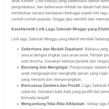
anak Kristen. Lirik-liriknya yang sederhana namun be
pengorbanan, dan kebenaran Alkitab ke dalam hati dan pi
membahas secara mendalam berbagai aspek lirik lagu Se
contoh-contoh populer, hingga tips memilih dan mencipta
Karakteristik Lirik Lagu Sekolah Minggu yang Efekti
Lirik lagu Sekolah Minggu yang efektif memiliki beberap
Sederhana dan Mudah Dipahami:
Bahasa yang 
sesuai dengan tingkat usia anak-anak. Hindari pe
sulit dicerna. Gunakan kalimat pendek dan langs
Berulang dan Mengingat:
Pengulangan adalah ku
anak mengingat dan menghafal pesan yang ingin
yang menarik dan menyenangkan.
Bernuansa Gembira dan Positif:
Lagu Sekolah 
sukacita. Gunakan kata-kata yang positif dan penu
bernada negatif.
Mengandung Nilai-Nilai Alkitabiah:
Setiap lagu 