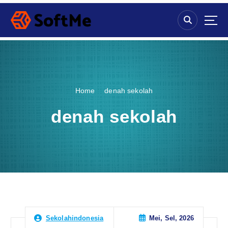
S
k
i
p
t
o
c
o
Home
denah sekolah
n
t
denah sekolah
e
n
t
Mei, Sel, 2026
Sekolahindonesia