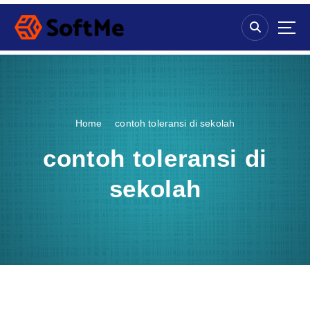
S
k
i
p
t
o
c
o
Home
contoh toleransi di sekolah
n
t
contoh toleransi di
e
n
sekolah
t