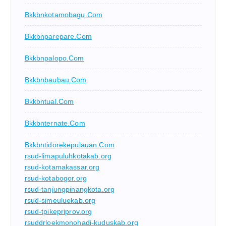
Bkkbnkotamobagu.com
Bkkbnparepare.com
Bkkbnpalopo.com
Bkkbnbaubau.com
Bkkbntual.com
Bkkbnternate.com
Bkkbntidorekepulauan.com
rsud-limapuluhkotakab.org
rsud-kotamakassar.org
rsud-kotabogor.org
rsud-tanjungpinangkota.org
rsud-simeuluekab.org
rsud-tpikepriprov.org
rsuddrloekmonohadi-kuduskab.org