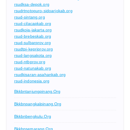
rsudksa-depok.org
rsudrtnotopuro-sidoarjokab.org
rsud-sintang.org
rsud-cilacapkab.org
rsudkoja-jakarta.org
rsud-brebeskab.org
rsud-sulbarprov.org
rsudtpi-kepriprov.org
rsud-langsakota.org
rsud-ntbprov.org
rsud-natunakab.org
rsudkisaran-asahankab.org
rsud-indonesia.org
Bkkbntanjungpinang.org
Bkkbnpangkalpinang.org
Bkkbnbengkulu.org
Bkkbnsemarang.org