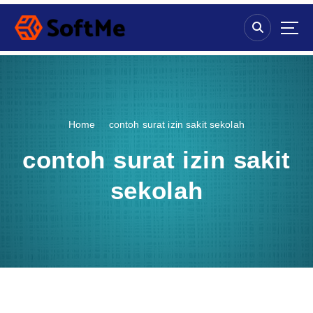
S
k
i
p
t
o
c
o
Home
contoh surat izin sakit sekolah
n
t
contoh surat izin sakit
e
n
sekolah
t