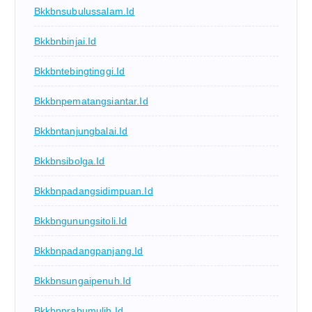
Bkkbnsubulussalam.id
Bkkbnbinjai.id
Bkkbntebingtinggi.id
Bkkbnpematangsiantar.id
Bkkbntanjungbalai.id
Bkkbnsibolga.id
Bkkbnpadangsidimpuan.id
Bkkbngunungsitoli.id
Bkkbnpadangpanjang.id
Bkkbnsungaipenuh.id
Bkkbnprabumulih.id